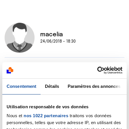
macelia
24/06/2018 - 18:30
Je vous remercie de m avoir répondu.
C est exactement ce que disent ses médecins mais
ce qui m étonne c est qu ils disent aussi qu il n y a pas
Consentement
Détails
Paramètres des annonces
de traitement pour les démangeaisons et que cela ne
guérie pas.
Utilisation responsable de vos données
Merci encore.
Nous et
nos 1022 partenaires
traitons vos données
personnelles, telles que votre adresse IP, en utilisant des
Citer