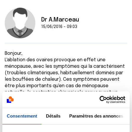
Dr A.Marceau
15/06/2016 - 09:03
Bonjour,
L'ablation des ovaires provoque en effet une
ménopause, avec les symptômes qui la caractérisent
(troubles climatériques, habituellement dominés par
les bouffées de chaleur). Ces symptômes peuvent
être plus importants qu'en cas de ménopause
naturelle, la castration chirurgicale provoquant un
tarissement brutal des sécrétions hormonales. C'est
pourquoi un traitement hormonal substitutif peut
être envisagé ; il est habituellement proposé un
Consentement
Détails
Paramètres des annonces
traitement à doses modérées et sur une durée
limitée, tout comme après une ménopause naturelle.
Bien sûr, ce traitement impose une surveillance