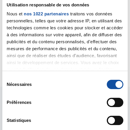
Utilisation responsable de vos données
attentive des seins, par mammographies régulières.
Je vous invite à en discuter avec le médecin qui vous
Nous et
nos 1022 partenaires
traitons vos données
suit, il vous expliquera en détails les avantages et
personnelles, telles que votre adresse IP, en utilisant des
inconvénients d'un traitement hormonal et surtout
technologies comme les cookies pour stocker et accéder
quelle surveillance il faudra faire, prenant en compte
à des informations sur votre appareil, afin de diffuser des
le fait qu'il y aura ou non également une
publicités et du contenu personnalisés, d'effectuer des
mammectomie.
mesures de performance des publicités et du contenu,
Bien cordialement
ainsi que de réaliser des études d’audience, favorisant
Dr A.Marceau
ainsi le développement de services. Vous avez le choix
Citer
quant à l'utilisation de vos données et à leurs finalités.
Vous pouvez modifier ou retirer votre consentement à
S
tout moment en consultant la Déclaration relative aux
Nécessaires
é
cookies ou en cliquant sur l'icône de confidentialité.
l
e
Préférences
Si vous le permettez, nous aimerions également :
c
Collecter des informations sur votre localisation
t
géographique qui peuvent être précises à plusieurs
i
Statistiques
Les intervenants du
mètres près
o