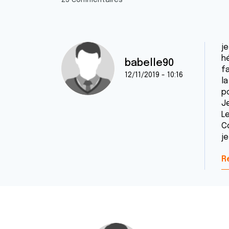
25 commentaires
j
hé
babelle90
f
12/11/2019 - 10:16
la
po
J
L
C
je
R