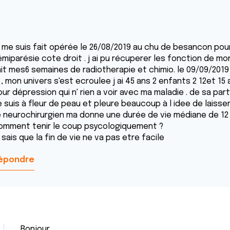
e me suis fait opérée le 26/08/2019 au chu de besancon pou
miparésie cote droit . j ai pu récuperer les fonction de mon
ait mes6 semaines de radiotherapie et chimio. le 09/09/2019
 , mon univers s'est ecroulee j ai 45 ans 2 enfants 2 12et 15
ur dépression qui n' rien a voir avec ma maladie . de sa par
e suis à fleur de peau et pleure beaucoup à l idee de laiss
e neurochirurgien ma donne une durée de vie médiane de 12 
omment tenir le coup psycologiquement ?
 sais que la fin de vie ne va pas etre facile
épondre
Bonjour,