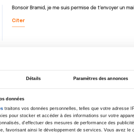
Bonsoir Bramid, je me suis permise de t'envoyer un mail
Citer
Bonjour Ephyse
Détails
Paramètres des annonces
J iai un glioblastome grade 4, cancer incurable avec 
Mes 2 enfants st au courant depuis le début et ils en
opérer leur père etait hospitalise pour dépression, et
vos données
même homme , aucun soutien de sa part il nous parle mê
de chimio et mes 30 séances de radiotherapies
es
traitons vos données personnelles, telles que votre adresse IP,
Moralement c pas le top
es pour stocker et accéder à des informations sur votre appareil
Jai 1 rdv pour 1 irm de contrôle le 09 12 et apres rdv 
sonnalisés, d'effectuer des mesures de performance des publicité
oncologue
e, favorisant ainsi le développement de services. Vous avez le ch