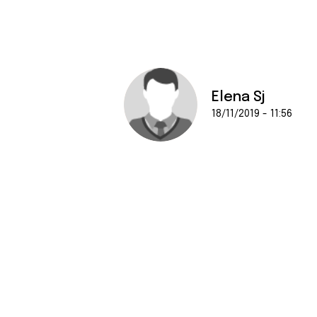
e
n
t
e
m
e
Elena Sj
n
18/11/2019 - 11:56
t