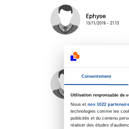
Ephyse
13/11/2019 - 21:13
Consentement
babelle90
14/11/2019 - 08:05
Utilisation responsable de 
Nous et
nos 1022 partenair
technologies comme les cooki
publicités et du contenu per
réaliser des études d’audienc