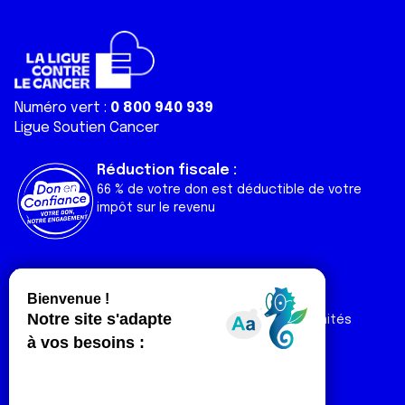
Numéro vert :
0 800 940 939
Ligue Soutien Cancer
Réduction fiscale :
66 % de votre don est déductible de votre
impôt sur le revenu
Liens utiles
Espaces
Nos actualités
Forum
Nos publications
Espace Ligue & comités
Contact
Espace chercheur
Devenir partenaire
Espace presse
Magazine Vivre
Intranet