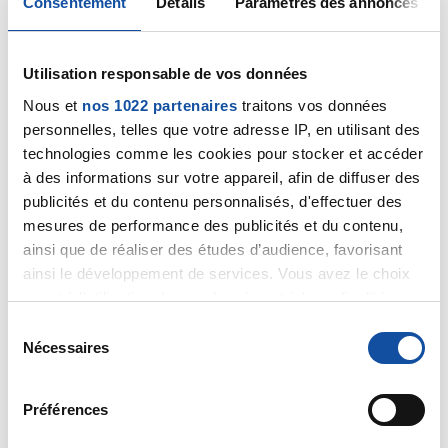
Consentement
Détails
Paramètres des annonces
Pancréas à petites cellules
12/07/2019
Utilisation responsable de vos données
Création de la discussion
Mutation - Méthylation
Nous et
nos 1022 partenaires
traitons vos données
personnelles, telles que votre adresse IP, en utilisant des
08/07/2019
technologies comme les cookies pour stocker et accéder
Commentaire
de la discussion
Gliomes de grades
à des informations sur votre appareil, afin de diffuser des
II
publicités et du contenu personnalisés, d'effectuer des
mesures de performance des publicités et du contenu,
08/07/2019
ainsi que de réaliser des études d’audience, favorisant
Commentaire
de la discussion
Glioblastome
ainsi le développement de services. Vous avez le choix
quant à l'utilisation de vos données et à leurs finalités.
28/06/2019
Vous pouvez modifier ou retirer votre consentement à
S
Commentaire
de la discussion
Gliomes de grades
tout moment en consultant la Déclaration relative aux
Nécessaires
é
II
cookies ou en cliquant sur l'icône de confidentialité.
l
e
26/06/2019
Préférences
Si vous le permettez, nous aimerions également :
Commentaire
de la discussion
Glioblastome
c
Collecter des informations sur votre localisation
t