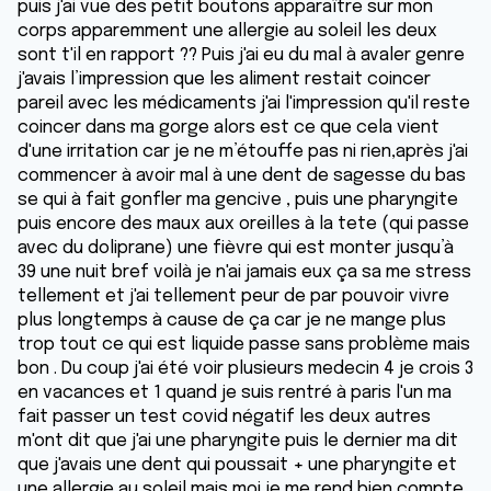
puis j'ai vue des petit boutons apparaître sur mon
corps apparemment une allergie au soleil les deux
sont t'il en rapport ?? Puis j'ai eu du mal à avaler genre
j'avais l’impression que les aliment restait coincer
pareil avec les médicaments j'ai l'impression qu'il reste
coincer dans ma gorge alors est ce que cela vient
d'une irritation car je ne m’étouffe pas ni rien,après j'ai
commencer à avoir mal à une dent de sagesse du bas
se qui à fait gonfler ma gencive , puis une pharyngite
puis encore des maux aux oreilles à la tete (qui passe
avec du doliprane) une fièvre qui est monter jusqu’à
39 une nuit bref voilà je n'ai jamais eux ça sa me stress
tellement et j'ai tellement peur de par pouvoir vivre
plus longtemps à cause de ça car je ne mange plus
trop tout ce qui est liquide passe sans problème mais
bon . Du coup j'ai été voir plusieurs medecin 4 je crois 3
en vacances et 1 quand je suis rentré à paris l'un ma
fait passer un test covid négatif les deux autres
m'ont dit que j'ai une pharyngite puis le dernier ma dit
que j'avais une dent qui poussait + une pharyngite et
une allergie au soleil mais moi je me rend bien compte