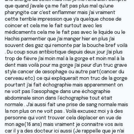
que quand j'avale ça me fait pas plus mal qu'une
pharyngite car c'est enflammer mais j'ai vraiment
cette terrible impression que y'a quelque chose de
coincer et cela me le fait surtout avec les
médicaments cela me le fait pas avec le liquide ou le
Hachis parmentier que j'ai manger hier en plus j'ai
souvent des gaz qui remonte par la bouche bref voilà
. Du coup sous antibiotique depuis deux jour j'ai plus
trop de fièvre j'ai moin mal à la gorge et moin mal à la
dent mais voilà pour ma gorge j'ai peur d'un truc grave
style cancer de œsophage ou autre part(cancer du
cerveau etc) ce qui expliquerait mon truc de la gorge
pourtant j'ai fait échographie mais apparemment on
ne voit pas l’œsophage dans une échographie
abdominale sinon dans l’échographie tout était
normale . J'ai aussi fait une prise de sang normale mais
la non plus on ne voit pas . Voilà excusez moi y à des
personne qui vont trouver cela déplacer en vue de
mon age(16 ans) mais vraiment je connaitre vos avis
car il y a des docteur ici aussi (Je rappelle que je n'ai