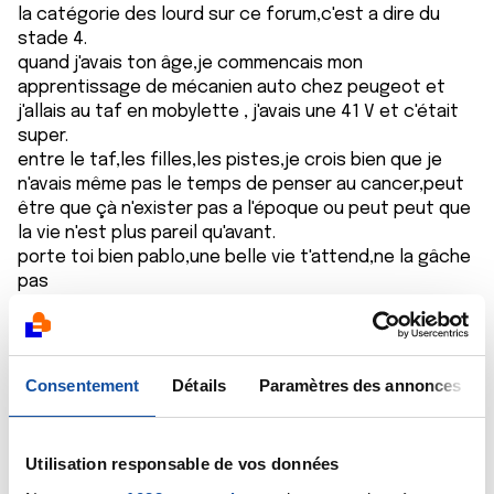
la catégorie des lourd sur ce forum,c'est a dire du
stade 4.
quand j'avais ton âge,je commencais mon
apprentissage de mécanien auto chez peugeot et
j'allais au taf en mobylette , j'avais une 41 V et c'était
super.
entre le taf,les filles,les pistes,je crois bien que je
n'avais même pas le temps de penser au cancer,peut
être que çà n'exister pas a l'époque ou peut peut que
la vie n'est plus pareil qu'avant.
porte toi bien pablo,une belle vie t'attend,ne la gâche
pas
http://romanceetamitiee.r.o.pic.centerblog.net/e6042
e90.gif
.
Consentement
Détails
Paramètres des annonces
Citer
Utilisation responsable de vos données