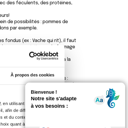
avec des féculents, des protéines,
eurs!
lein de possibilités : pommes de
dons par exemple.
 fondus (ex : Vache qui rit), il faut
à la soupe, ça évite que le fromage
z pas à porter de l'attention à la
e décoration (trait de crème
À propos des cookies
ez lui préparer des smoothies :
us de fruit, quelques épinards et le
 en utilisant des
 Anticancer de David Servan Schreiber,
, afin de diffuser des
s et du contenu, ainsi que de
oix quant à l'utilisation de