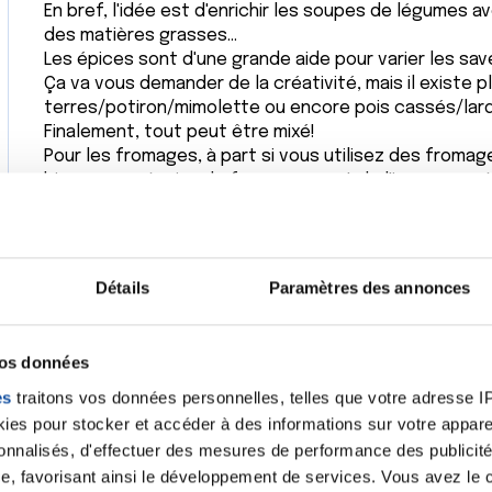
En bref, l'idée est d'enrichir les soupes de légumes 
des matières grasses...
Les épices sont d'une grande aide pour varier les sav
Ça va vous demander de la créativité, mais il existe p
terres/potiron/mimolette ou encore pois cassés/lar
Finalement, tout peut être mixé!
Pour les fromages, à part si vous utilisez des fromages
bien penser à mixer le fromage avant de l'incorporer 
ne fasse des fils.
Enfin, pour redonner de l'appétit à votre mari, n'hésite
présentation de son repas : un joli bol, une touche d
fraîche, ou d'épices, quelques herbes fraîches...)
Détails
Paramètres des annonces
Pour le petit-déjeuner ou comme collation, vous pouv
quelques fruits mixés, un peu de lait d'amande ou de j
tour est joué!
vos données
Voilà, j'espère que cela pourra vous aider!
es
traitons vos données personnelles, telles que votre adresse IP,
Si ce n'est déjà fait, je vous conseille de lire le livre
qui vous apportera de précieux conseils.
es pour stocker et accéder à des informations sur votre appareil
sonnalisés, d'effectuer des mesures de performance des publicité
Bien à vous,
e, favorisant ainsi le développement de services. Vous avez le ch