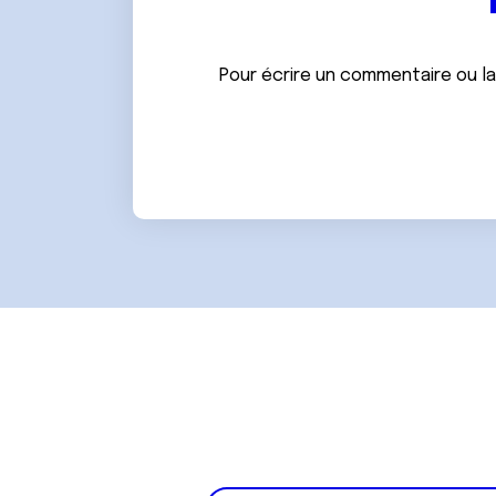
e
n
t
Pour écrire un commentaire ou l
e
m
e
n
t