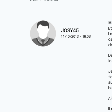
2 commentaires
M
Et
JOSY45
L
14/10/2013 - 16:08
ca
dé
D
la
Je
t
au
bi
A
Il