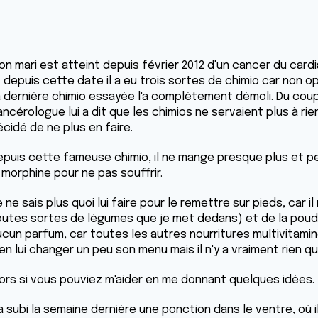
on mari est atteint depuis février 2012 d'un cancer du card
 depuis cette date il a eu trois sortes de chimio car non o
a dernière chimio essayée l'a complètement démoli. Du coup 
ncérologue lui a dit que les chimios ne servaient plus à rien.
cidé de ne plus en faire.
epuis cette fameuse chimio, il ne mange presque plus et per
 morphine pour ne pas souffrir.
 ne sais plus quoi lui faire pour le remettre sur pieds, car
outes sortes de légumes que je met dedans) et de la poud
cun parfum, car toutes les autres nourritures multivitaminée
en lui changer un peu son menu mais il n'y a vraiment rien qui 
lors si vous pouviez m'aider en me donnant quelques idées.
 a subi la semaine dernière une ponction dans le ventre, où il 