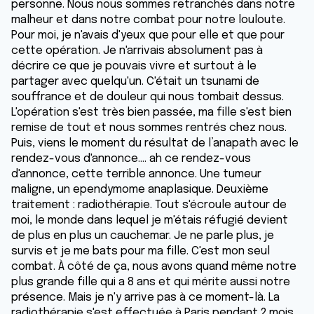
personne. Nous nous sommes retranchés dans notre
malheur et dans notre combat pour notre louloute.
Pour moi, je n'avais d'yeux que pour elle et que pour
cette opération. Je n'arrivais absolument pas à
décrire ce que je pouvais vivre et surtout à le
partager avec quelqu'un. C'était un tsunami de
souffrance et de douleur qui nous tombait dessus.
L'opération s'est très bien passée, ma fille s'est bien
remise de tout et nous sommes rentrés chez nous.
Puis, viens le moment du résultat de l’anapath avec le
rendez-vous d'annonce.... ah ce rendez-vous
d'annonce, cette terrible annonce. Une tumeur
maligne, un ependymome anaplasique. Deuxième
traitement : radiothérapie. Tout s'écroule autour de
moi, le monde dans lequel je m'étais réfugié devient
de plus en plus un cauchemar. Je ne parle plus, je
survis et je me bats pour ma fille. C'est mon seul
combat. À côté de ça, nous avons quand même notre
plus grande fille qui a 8 ans et qui mérite aussi notre
présence. Mais je n'y arrive pas à ce moment-là. La
radiothérapie s'est effectuée à Paris pendant 2 mois.