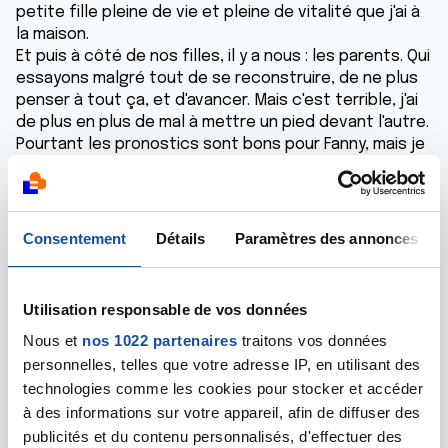
petite fille pleine de vie et pleine de vitalité que j'ai à
la maison.
Et puis à côté de nos filles, il y a nous : les parents. Qui
essayons malgré tout de se reconstruire, de ne plus
penser à tout ça, et d'avancer. Mais c'est terrible, j'ai
de plus en plus de mal à mettre un pied devant l'autre.
Pourtant les pronostics sont bons pour Fanny, mais je
ressens maintenant le besoin de me rapprocher de
personnes, de parler, d'échanger, je me sens seule
face à la maladie que nous avons traversée. Quand je
parle avec mes amis ou mon entourage, c'est
Consentement
Détails
Paramètres des annonces
compliqué car ils ne comprennent pas les émotions
qu'on a pu vivre et surtout cette peur qui nous ronge
à l'intérieur. Je cours pour évacuer, j'essaie de m'y
Utilisation responsable de vos données
tenir deux fois par semaine mais mon esprit ne pense
Nous et
nos 1022 partenaires
traitons vos données
qu'à ce mot-là « cancer cancer cancer ». Comment
tout ça est arrivé ? Va-t-on s'en sortir? Comment
personnelles, telles que votre adresse IP, en utilisant des
respirer sans s’étouffer ? Depuis que nous sommes
technologies comme les cookies pour stocker et accéder
rentrés dans le monde de l'oncologie, j'ai pu constater
à des informations sur votre appareil, afin de diffuser des
qu'il y avait des cas beaucoup plus compliqué et que
publicités et du contenu personnalisés, d'effectuer des