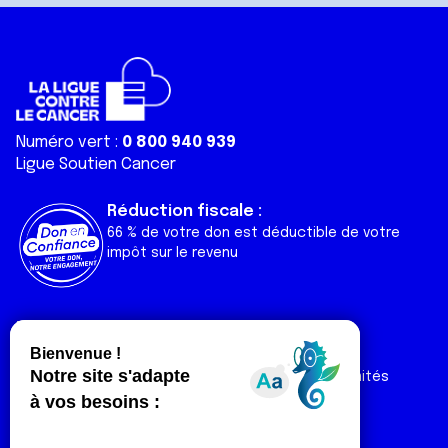
Numéro vert :
0 800 940 939
Ligue Soutien Cancer
Réduction fiscale :
66 % de votre don est déductible de votre
impôt sur le revenu
Liens utiles
Espaces
Nos actualités
Forum
Nos publications
Espace Ligue & comités
Contact
Espace chercheur
Devenir partenaire
Espace presse