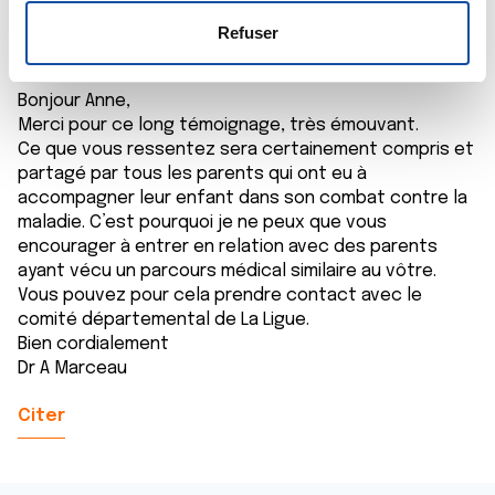
02/10/2019 - 22:56
s
votre consentement à tout moment à partir de la
e
déclaration sur les cookies.
Refuser
n
t
Les cookies nous permettent de personnaliser le contenu
Bonjour Anne,
e
et les annonces, d'offrir des fonctionnalités relatives aux
Merci pour ce long témoignage, très émouvant.
m
médias sociaux et d'analyser notre trafic. Nous
Ce que vous ressentez sera certainement compris et
e
partageons également des informations sur l'utilisation de
partagé par tous les parents qui ont eu à
n
notre site avec nos partenaires de médias sociaux, de
accompagner leur enfant dans son combat contre la
t
publicité et d'analyse, qui peuvent combiner celles-ci
maladie. C’est pourquoi je ne peux que vous
avec d'autres informations que vous leur avez fournies
encourager à entrer en relation avec des parents
ou qu'ils ont collectées lors de votre utilisation de leurs
ayant vécu un parcours médical similaire au vôtre.
Vous pouvez pour cela prendre contact avec le
services.
comité départemental de La Ligue.
Bien cordialement
Dr A Marceau
Citer