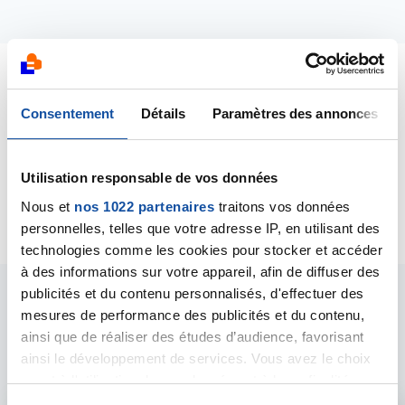
Dernières contributions
Consentement
Détails
Paramètres des annonces
02/10/2019
Création de la discussion
Vivre après le cancer
Utilisation responsable de vos données
de son enfant
Nous et
nos 1022 partenaires
traitons vos données
personnelles, telles que votre adresse IP, en utilisant des
technologies comme les cookies pour stocker et accéder
à des informations sur votre appareil, afin de diffuser des
publicités et du contenu personnalisés, d'effectuer des
Les intervenants du
mesures de performance des publicités et du contenu,
ainsi que de réaliser des études d’audience, favorisant
forum
ainsi le développement de services. Vous avez le choix
quant à l'utilisation de vos données et à leurs finalités.
Vous pouvez modifier ou retirer votre consentement à