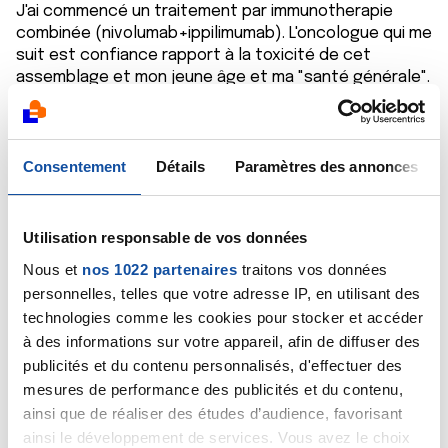
J'ai commencé un traitement par immunotherapie
combinée (nivolumab+ippilimumab). L'oncologue qui me
suit est confiance rapport à la toxicité de cet
assemblage et mon jeune âge et ma "santé générale".
J'espere que je ne serai pas contrainte de l'arrêter,
même si l'on m'a dit qu'en cas d'echec il y avait des
alternatives (comme les thérapies ciblées).
Consentement
Détails
Paramètres des annonces
Est ce que je peux vous demander quels ont été les
effets secondaires qui ont nécessité d'arrêter le
traitement ppur vous ?
Utilisation responsable de vos données
Nous et
nos 1022 partenaires
traitons vos données
Et sinon voici mon conseil : ne pensez pas à la recjute,
personnelles, telles que votre adresse IP, en utilisant des
elle est arrivée pour moi mais après mon curage on
avait expliqué que certaines personnes ne recidivent
technologies comme les cookies pour stocker et accéder
jamais.
à des informations sur votre appareil, afin de diffuser des
Vivez normalement et restez simplement vigilante et
publicités et du contenu personnalisés, d'effectuer des
surtour, ne doutez jamais de votre intuition ; j'ai dû me
mesures de performance des publicités et du contenu,
diriger seule vers l'oncologue car ni ma gynécologue ni
ainsi que de réaliser des études d’audience, favorisant
le radiologue ne m'ont suggéré de le faire (selon eux
ainsi le développement de services. Vous avez le choix
c'était un "banal adénofibrome). La seule chose à