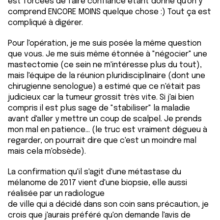
est forcées de faire confiance étant donné qu'on y
comprend ENCORE MOINS quelque chose :) Tout ça est
compliqué à digérer.
Pour l'opération, je me suis posée la même question
que vous. Je me suis même étonnée à "négocier" une
mastectomie (ce sein ne m'intéresse plus du tout),
mais l'équipe de la réunion pluridisciplinaire (dont une
chirugienne senologue) a estimé que ce n'était pas
judicieux car la tumeur grossit très vite. Si j'ai bien
compris il est plus sage de "stabiliser" la maladie
avant d'aller y mettre un coup de scalpel. Je prends
mon mal en patience... (le truc est vraiment dégueu à
regarder, on pourrait dire que c'est un moindre mal
mais cela m'obsède).
La confirmation qu'il s'agit d'une métastase du
mélanome de 2017 vient d'une biopsie, elle aussi
réalisée par un radiologue
de ville qui a décidé dans son coin sans précaution, je
crois que j'aurais préféré qu'on demande l'avis de