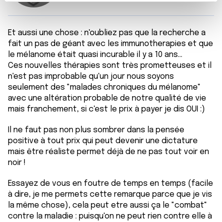
t
Les cookies nous permettent de personnaliser le contenu
e
et les annonces, d'offrir des fonctionnalités relatives aux
m
médias sociaux et d'analyser notre trafic. Nous
Et aussi une chose : n'oubliez pas que la recherche a
e
partageons également des informations sur l'utilisation de
fait un pas de géant avec les immunotherapies et que
n
notre site avec nos partenaires de médias sociaux, de
le mélanome était quasi incurable il y a 10 ans...
t
publicité et d'analyse, qui peuvent combiner celles-ci
Ces nouvelles thérapies sont très prometteuses et il
avec d'autres informations que vous leur avez fournies
n'est pas improbable qu'un jour nous soyons
ou qu'ils ont collectées lors de votre utilisation de leurs
seulement des "malades chroniques du mélanome"
services.
avec une altération probable de notre qualité de vie
mais franchement, si c'est le prix à payer je dis OUI :)
Il ne faut pas non plus sombrer dans la pensée
positive à tout prix qui peut devenir une dictature
mais être réaliste permet déjà de ne pas tout voir en
noir !
Essayez de vous en foutre de temps en temps (facile
à dire, je me permets cette remarque parce que je vis
la même chose), cela peut etre aussi ça le "combat"
contre la maladie : puisqu'on ne peut rien contre elle à