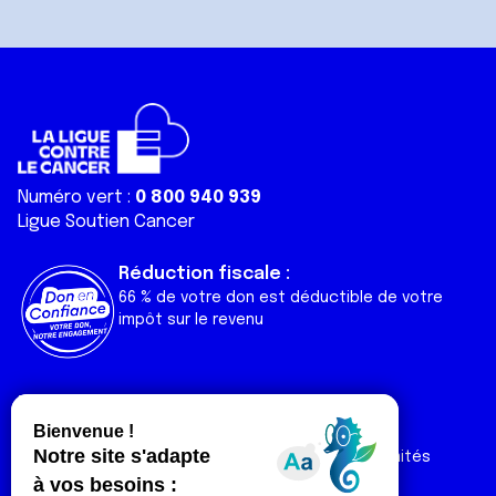
Numéro vert :
0 800 940 939
Ligue Soutien Cancer
Réduction fiscale :
66 % de votre don est déductible de votre
impôt sur le revenu
Liens utiles
Espaces
Nos actualités
Forum
Nos publications
Espace Ligue & comités
Contact
Espace chercheur