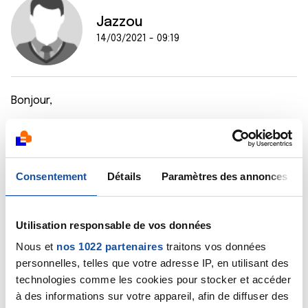
Jazzou
14/03/2021 - 09:19
Bonjour,
Je ne sais pas si vous avez eu une réponse de votre
Oncologue depuis mais par expérience (soigné depuis
6 ans pour un cancer de la prostate ) par contre je ne
suis pas médecin , personnellement avec un PSA aussi
Consentement
Détails
Paramètres des annonces
bas je ne m'inquièterais pas. Le PSA peut bouger
légèrement sans que le cancer progresse.
Bon dimanche
Utilisation responsable de vos données
Jean Marc
Nous et
nos 1022 partenaires
traitons vos données
personnelles, telles que votre adresse IP, en utilisant des
Citer
technologies comme les cookies pour stocker et accéder
à des informations sur votre appareil, afin de diffuser des