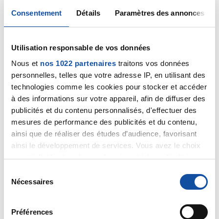
Consentement
Détails
Paramètres des annonces
07/06/2020
Commentaire
de la discussion
HORMONOTHERAPIE?
Utilisation responsable de vos données
Nous et
nos 1022 partenaires
traitons vos données
07/06/2020
personnelles, telles que votre adresse IP, en utilisant des
Commentaire
de la discussion
Conseil et
technologies comme les cookies pour stocker et accéder
détresse
à des informations sur votre appareil, afin de diffuser des
publicités et du contenu personnalisés, d'effectuer des
06/06/2020
mesures de performance des publicités et du contenu,
Commentaire
de la discussion
ainsi que de réaliser des études d’audience, favorisant
HORMONOTHERAPIE?
ainsi le développement de services. Vous avez le choix
quant à l'utilisation de vos données et à leurs finalités.
06/06/2020
Vous pouvez modifier ou retirer votre consentement à
S
Commentaire
de la discussion
Immunothérapie
tout moment en consultant la Déclaration relative aux
Nécessaires
é
cookies ou en cliquant sur l'icône de confidentialité.
l
24/05/2020
Commentaire
de la discussion
TAXOTERE
e
Préférences
Si vous le permettez, nous aimerions également :
c