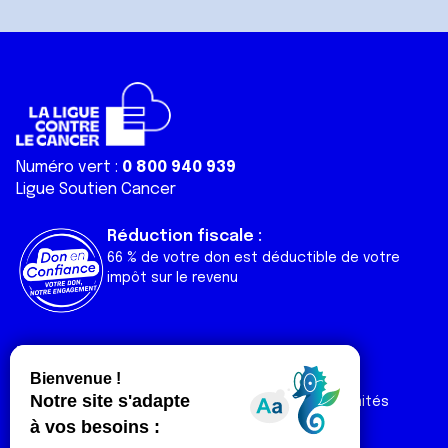
Numéro vert :
0 800 940 939
Ligue Soutien Cancer
Réduction fiscale :
66 % de votre don est déductible de votre
impôt sur le revenu
Liens utiles
Espaces
Nos actualités
Forum
Nos publications
Espace Ligue & comités
Contact
Espace chercheur