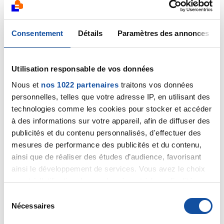
nouvelles….
Citer
Consentement
Détails
Paramètres des annonces
Utilisation responsable de vos données
Nous et
nos 1022 partenaires
traitons vos données
personnelles, telles que votre adresse IP, en utilisant des
Barajda
technologies comme les cookies pour stocker et accéder
à des informations sur votre appareil, afin de diffuser des
03/06/2026 - 11:21
publicités et du contenu personnalisés, d'effectuer des
mesures de performance des publicités et du contenu,
ainsi que de réaliser des études d’audience, favorisant
Bonjour, je ne vous répond pas, bien sûr, sur le cas
ainsi le développement de services. Vous avez le choix
précis que vous évoquez, mais je peux vous donner un
quant à l'utilisation de vos données et à leurs finalités.
exemple réel qui, je l'espère vous confortera. Il y a 15
Vous pouvez modifier ou retirer votre consentement à
S
ans, mon père 65 ans à l'époque a été diagnostiqué
tout moment en consultant la Déclaration relative aux
Nécessaires
é
d'un cancer de la prostate symptomatique
cookies ou en cliquant sur l'icône de confidentialité.
l
(hématuries) et d'emblée métastatique (métastase