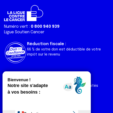
Numéro vert :
0 800 940 939
Ligue Soutien Cancer
Réduction fiscale :
66 % de votre don est déductible de votre
impôt sur le revenu
Liens utiles
Espaces
Nos actualités
Forum
Nos publications
Espace Ligue & comités
Contact
Espace chercheur
Devenir partenaire
Espace presse
Magazine Vivre
Intranet