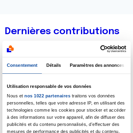
Dernières contributions
03/06/2026
Commentaire
de la discussion
Cancer prostate
métastatique
Consentement
Détails
Paramètres des annonces
03/06/2026
Commentaire
de la discussion
Cancer prostate
Utilisation responsable de vos données
métastatique
Nous et
nos 1022 partenaires
traitons vos données
personnelles, telles que votre adresse IP, en utilisant des
02/06/2026
technologies comme les cookies pour stocker et accéder
Création de la discussion
Cancer prostate
à des informations sur votre appareil, afin de diffuser des
métastatique
publicités et du contenu personnalisés, d'effectuer des
mesures de performance des publicités et du contenu,