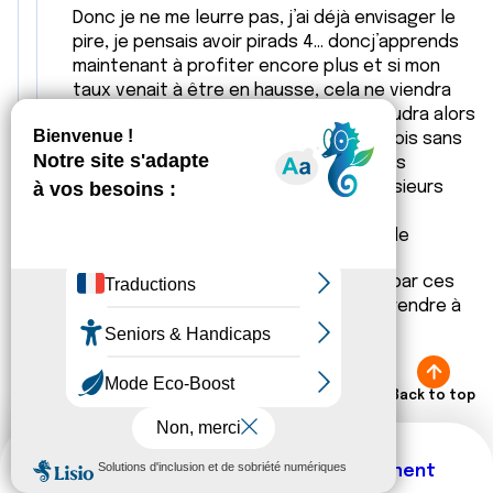
Donc je ne me leurre pas, j’ai déjà envisager le
pire, je pensais avoir pirads 4… doncj’apprends
maintenant à profiter encore plus et si mon
taux venait à être en hausse, cela ne viendra
que d’une seule explication et il me faudra alors
avoir recours à la biopsie même si parfois sans
trace visible sur l’irm la découverte des
cellules cancéreuses peut mettre plusieurs
mois ou années.
Donc 🤞🏻🤞🏻🤞🏻🤞🏻tout est possible
Bon courage à tous ceux qui passent par ces
moments stressants, il nous faut apprendre à
les gérer.
Citer
Back to top
Thématiques
New comment