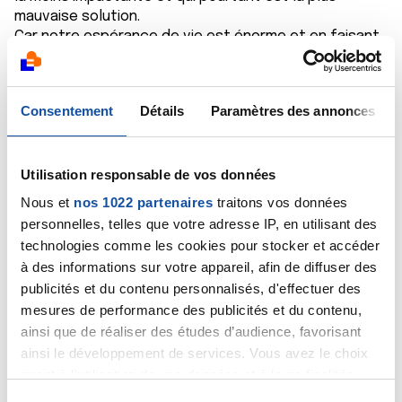
mauvaise solution.
Car notre espérance de vie est énorme et en faisant
justement une biopsie on peut directement éradiquer
ce cancer au lieu de le laisser se développer.
Consentement
Détails
Paramètres des annonces
Tiery, il est normal que tu aies peur des choix que tu
dois prendre. Mais ne laisse pas ta peur dicter tes
Utilisation responsable de vos données
choix. Tu dois penser sans peur pour choisir la
meilleure option.
Nous et
nos 1022 partenaires
traitons vos données
personnelles, telles que votre adresse IP, en utilisant des
Pour moi à 50 ans la seule option raisonnable est la
technologies comme les cookies pour stocker et accéder
prostatectomie totale.
à des informations sur votre appareil, afin de diffuser des
Car toutes les autres restent des paris aux
publicités et du contenu personnalisés, d'effectuer des
pourcentages de réussites plus faible.
mesures de performance des publicités et du contenu,
ainsi que de réaliser des études d’audience, favorisant
Comme je l'ai dit en début de message. Je partage ma
pensée et elle n'engage que moi.
ainsi le développement de services. Vous avez le choix
quant à l'utilisation de vos données et à leurs finalités.
En avril 2023 j'ai un taux de PSA à 4,25. Mon père étant
Vous pouvez modifier ou retirer votre consentement à