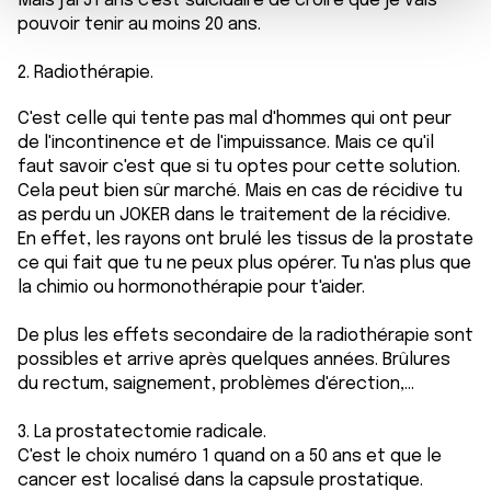
Mais j'ai 51 ans c'est suicidaire de croire que je vais
m
médias sociaux et d'analyser notre trafic. Nous
pouvoir tenir au moins 20 ans.
e
partageons également des informations sur l'utilisation de
n
notre site avec nos partenaires de médias sociaux, de
2. Radiothérapie.
t
publicité et d'analyse, qui peuvent combiner celles-ci
avec d'autres informations que vous leur avez fournies
C'est celle qui tente pas mal d'hommes qui ont peur
ou qu'ils ont collectées lors de votre utilisation de leurs
de l'incontinence et de l'impuissance. Mais ce qu'il
faut savoir c'est que si tu optes pour cette solution.
services.
Cela peut bien sûr marché. Mais en cas de récidive tu
as perdu un JOKER dans le traitement de la récidive.
En effet, les rayons ont brulé les tissus de la prostate
ce qui fait que tu ne peux plus opérer. Tu n'as plus que
la chimio ou hormonothérapie pour t'aider.
De plus les effets secondaire de la radiothérapie sont
possibles et arrive après quelques années. Brûlures
du rectum, saignement, problèmes d'érection,...
3. La prostatectomie radicale.
C'est le choix numéro 1 quand on a 50 ans et que le
cancer est localisé dans la capsule prostatique.