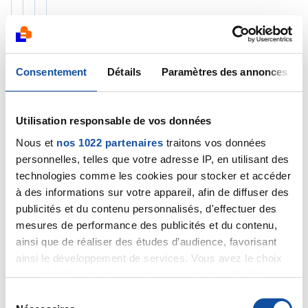
LE FLOC'H
Consentement
Détails
Paramètres des annonces
02/06/2025 - 14:30
Utilisation responsable de vos données
Merci docteur Marceau, je vous donne
Nous et
nos 1022 partenaires
traitons vos données
des nouvelles le 16/6 date du
personnelles, telles que votre adresse IP, en utilisant des
résultat.cordialemen
technologies comme les cookies pour stocker et accéder
à des informations sur votre appareil, afin de diffuser des
Citer
publicités et du contenu personnalisés, d'effectuer des
mesures de performance des publicités et du contenu,
ainsi que de réaliser des études d’audience, favorisant
ainsi le développement de services. Vous avez le choix
quant à l'utilisation de vos données et à leurs finalités.
Vous pouvez modifier ou retirer votre consentement à
S
LE FLOC'H
tout moment en consultant la Déclaration relative aux