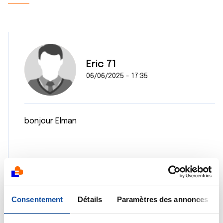
Eric 71
06/06/2025 - 17:35
bonjour Elman
l urologue m avait dit que la tumeur a droite avait
commencé a infiltrer les nerfs (vu a l irm)par
contre il m avait rien dit pour la gauche.
Consentement
Détails
Paramètres des annonces
Citer