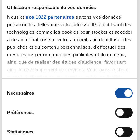
Utilisation responsable de vos données
Nous et
nos 1022 partenaires
traitons vos données
personnelles, telles que votre adresse IP, en utilisant des
technologies comme les cookies pour stocker et accéder
VINCENTP
à des informations sur votre appareil, afin de diffuser des
06/06/2025 - 15:06
publicités et du contenu personnalisés, d'effectuer des
mesures de performance des publicités et du contenu,
ainsi que de réaliser des études d’audience, favorisant
ainsi le développement de services. Vous avez le choix
Bonjour Eric,
quant à l'utilisation de vos données et à leurs finalités.
Vous pouvez modifier ou retirer votre consentement à
S
Je crois que nous avons le même âge, je comprends le
tout moment en consultant la Déclaration relative aux
Nécessaires
é
coup au moral. Vraiment.
cookies ou en cliquant sur l'icône de confidentialité.
l
Tu pensais avoir tiré un trait sur la maladie avec ce PSA
e
Préférences
si bas, et voilà qu’une autre réalité te tombe dessus,
Si vous le permettez, nous aimerions également :
c
sur un plan plus intime, plus caché, mais tout aussi
Collecter des informations sur votre localisation
t
bouleversant : ta virilité, ton couple, ton avenir sexuel.
géographique qui peuvent être précises à plusieurs
i
Statistiques
Et le fait que tu viennes de te marier rend la secousse
mètres près
o