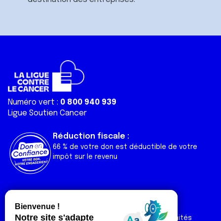
Numéro vert :
0 800 940 939
Ligue Soutien Cancer
Réduction fiscale :
66 % de votre don est déductible de votre
impôt sur le revenu
Liens utiles
Espaces
Nos actualités
Forum
Nos publications
Espace Ligue & comités