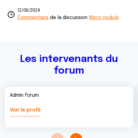
t
publicité et d'analyse, qui peuvent combiner celles-ci
avec d'autres informations que vous leur avez fournies
12/06/2024
ou qu'ils ont collectées lors de votre utilisation de leurs
Commentaire
de la discussion
Micro nodule
services.
Les intervenants du
forum
Admin forum
Voir le profil