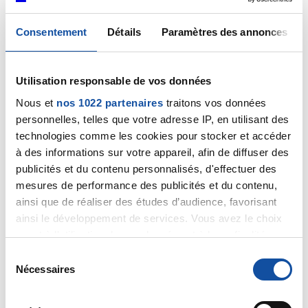
26/05/2025
Commentaire
de la discussion
Pose de
Consentement
Détails
Paramètres des annonces
Ballonnets
24/05/2025
Utilisation responsable de vos données
Création de la discussion
Pose de Ballonnets
Nous et
nos 1022 partenaires
traitons vos données
personnelles, telles que votre adresse IP, en utilisant des
13/02/2025
technologies comme les cookies pour stocker et accéder
Création de la discussion
Pose de Ballonnets
à des informations sur votre appareil, afin de diffuser des
publicités et du contenu personnalisés, d'effectuer des
04/01/2025
mesures de performance des publicités et du contenu,
Commentaire
de la discussion
Incontinence suite
ainsi que de réaliser des études d’audience, favorisant
prostatectomie
ainsi le développement de services. Vous avez le choix
quant à l'utilisation de vos données et à leurs finalités.
04/01/2025
Vous pouvez modifier ou retirer votre consentement à
Commentaire
de la discussion
Incontinence suite
S
tout moment en consultant la Déclaration relative aux
Nécessaires
prostatectomie
é
cookies ou en cliquant sur l'icône de confidentialité.
l
10/10/2024
e