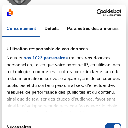
Bonjour,
Ce duvet qui apparaît sur le visage est un effet
Consentement
Détails
Paramètres des annonces
secondaire possible de la chimiothérapie, il est même
assez fréquent. Mais rassurez-vous, ce duvet
disparaîtra.
Utilisation responsable de vos données
Cordialement
Nous et
nos 1022 partenaires
traitons vos données
Dr A.Marceau
personnelles, telles que votre adresse IP, en utilisant des
Citer
technologies comme les cookies pour stocker et accéder
à des informations sur votre appareil, afin de diffuser des
publicités et du contenu personnalisés, d'effectuer des
mesures de performance des publicités et du contenu,
ainsi que de réaliser des études d’audience, favorisant
ainsi le développement de services. Vous avez le choix
mimine
quant à l'utilisation de vos données et à leurs finalités.
16/03/2015 - 14:02
Vous pouvez modifier ou retirer votre consentement à
S
tout moment en consultant la Déclaration relative aux
Nécessaires