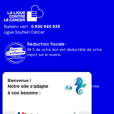
Numéro vert :
0 800 940 939
Ligue Soutien Cancer
Réduction fiscale :
66 % de votre don est déductible de votre
impôt sur le revenu
Liens utiles
Espaces
Nos actualités
Forum
Nos publications
Espace Ligue & comités
Contact
Espace chercheur
Devenir partenaire
Espace presse
Magazine Vivre
Intranet