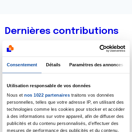
Dernières contributions
29/06/2016
Commentaire
de la discussion
Coloration
cheuveux
Consentement
Détails
Paramètres des annonces
16/03/2015
Commentaire
de la discussion
Apres la perte des
Utilisation responsable de vos données
cheveux
Nous et
nos 1022 partenaires
traitons vos données
personnelles, telles que votre adresse IP, en utilisant des
14/03/2015
technologies comme les cookies pour stocker et accéder
Création de la discussion
Apres la perte des
à des informations sur votre appareil, afin de diffuser des
cheveux
publicités et du contenu personnalisés, d'effectuer des
mesures de performance des publicités et du contenu,