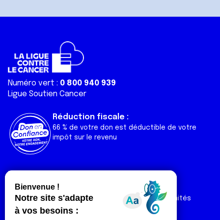
Numéro vert :
0 800 940 939
Ligue Soutien Cancer
Réduction fiscale :
66 % de votre don est déductible de votre
impôt sur le revenu
Liens utiles
Espaces
Nos actualités
Forum
Nos publications
Espace Ligue & comités
Contact
Espace chercheur