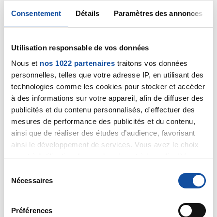
avec des antécédents familiaux ++
Consentement
Détails
Paramètres des annonces
Citer
Utilisation responsable de vos données
Nous et
nos 1022 partenaires
traitons vos données
personnelles, telles que votre adresse IP, en utilisant des
technologies comme les cookies pour stocker et accéder
Anne 72
à des informations sur votre appareil, afin de diffuser des
05/10/2021 - 18:19
publicités et du contenu personnalisés, d'effectuer des
mesures de performance des publicités et du contenu,
ainsi que de réaliser des études d’audience, favorisant
ainsi le développement de services. Vous avez le choix
Plus qu'anbiguepour moi car il dise que frottis anormal
quant à l'utilisation de vos données et à leurs finalités.
égal test hpv et le résultat hpv est négatif frottis en
Vous pouvez modifier ou retirer votre consentement à
S
surveillance et que si hpv positif rdv pour coloscopie
tout moment en consultant la Déclaration relative aux
Nécessaires
é
et voir biopsie si doute.
cookies ou en cliquant sur l'icône de confidentialité.
l
Citer
e
Préférences
Si vous le permettez, nous aimerions également :