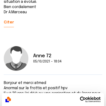
situation a évolué.
Bien cordialement
Dr A.Marceau
Citer
Anne 72
05/10/2021 - 18:04
Bonjour et merci atmed
Anormal sur le frottis et positif hpv
Il y à 20 ans j'ai déjà eu une conisation et du laser pour
dysplasie condylomateuse et voilà que des mauvais
résultat arrive je pensais être tranquille et surtout