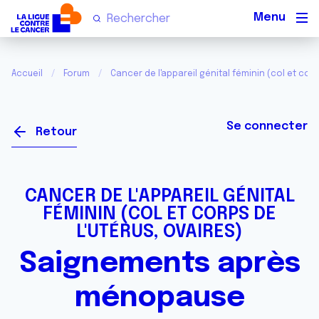
Men
Accueil
Forum
Cancer de l'appareil génital féminin (col et corp
Se connecter
Retour
CANCER DE L'APPAREIL GÉNITAL
FÉMININ (COL ET CORPS DE
L'UTÉRUS, OVAIRES)
Saignements après
ménopause