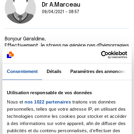
Dr A.Marceau
09/04/2021 - 08:57
Bonjour Géraldine,
Effectivement, le stress ne génère pas d'hémorragies
de ce type, lesquelles nécessitent un examen
gynécologique. Impossible d'en dire plus à ce stade
tant les causes possibles sont multiples, mais pas
Consentement
Détails
Paramètres des annonces
forcément graves !
Bien cordialement
Dr A.Marceau
Utilisation responsable de vos données
Citer
Nous et
nos 1022 partenaires
traitons vos données
personnelles, telles que votre adresse IP, en utilisant des
technologies comme les cookies pour stocker et accéder
à des informations sur votre appareil, afin de diffuser des
publicités et du contenu personnalisés, d'effectuer des