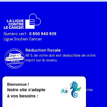
Numéro vert :
0 800 940 939
Ligue Soutien Cancer
Réduction fiscale :
66 % de votre don est déductible de votre
impôt sur le revenu
Liens utiles
Espaces
Nos actualités
Forum
Nos publications
Espace Ligue & comités
Contact
Espace chercheur
Devenir partenaire
Espace presse