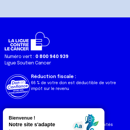
Numéro vert :
0 800 940 939
Ligue Soutien Cancer
Réduction fiscale :
66 % de votre don est déductible de votre
impôt sur le revenu
Liens utiles
Espaces
Nos actualités
Forum
Nos publications
Espace Ligue & comités