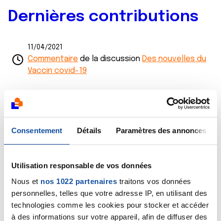
Dernières contributions
11/04/2021
Commentaire
de la discussion
Des nouvelles du
Vaccin covid-19
10/04/2021
Commentaire
de la discussion
Questions
10/04/2021
Consentement
Détails
Paramètres des annonces
Commentaire
de la discussion
Petit bonheur
08/04/2021
Utilisation responsable de vos données
Commentaire
de la discussion
Saignements
Nous et
nos 1022 partenaires
traitons vos données
après ménopause
personnelles, telles que votre adresse IP, en utilisant des
technologies comme les cookies pour stocker et accéder
08/04/2021
à des informations sur votre appareil, afin de diffuser des
Commentaire
de la discussion
mutuelle aide