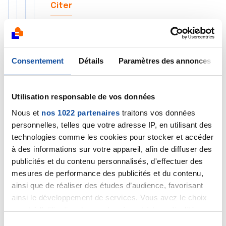
Citer
Consentement
Détails
Paramètres des annonces
Nancie
Utilisation responsable de vos données
22/07/2024 - 18:33
Nous et
nos 1022 partenaires
traitons vos données
personnelles, telles que votre adresse IP, en utilisant des
technologies comme les cookies pour stocker et accéder
A l'irm on n'en voit 5 , on m'a dit que
à des informations sur votre appareil, afin de diffuser des
j'attaquais deja 4 séances. On m'a
publicités et du contenu personnalisés, d'effectuer des
rassuré sur le fait que ca ne se
mesures de performance des publicités et du contenu,
developpe pas comme ca car tout
ainsi que de réaliser des études d’audience, favorisant
commence fin aout et ca me stress. J'a
ainsi le développement de services. Vous avez le choix
un pep scan le 19 aout et la pose de la
quant à l'utilisation de vos données et à leurs finalités.
chambre le 21 aout.
Vous pouvez modifier ou retirer votre consentement à
S