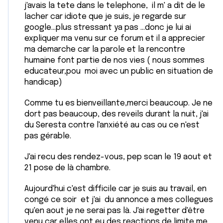
j'avais la tete dans le telephone, il m' a dit de le
lacher car idiote que je suis, je regarde sur
google...plus stressant ya pas ...donc je lui ai
expliquer ma venu sur ce forum et il a apprecier
ma demarche car la parole et la rencontre
humaine font partie de nos vies ( nous sommes
educateur,pou moi avec un public en situation de
handicap)
Comme tu es bienveillante,merci beaucoup. Je ne
dort pas beaucoup, des reveils durant la nuit, j'ai
du Seresta contre l'anxiété au cas ou ce n'est
pas gérable.
J'ai recu des rendez-vous, pep scan le 19 aout et
21 pose de là chambre.
Aujourd'hui c'est difficile car je suis au travail, en
congé ce soir et j'ai du annonce a mes collegues
qu'en aout je ne serai pas là. J'ai regetter d'être
venu car elles ont eu des reactions de limite me