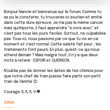
m
médias sociaux et d'analyser notre trafic. Nous
e
partageons également des informations sur l'utilisation de
Bonjour Nancie et bienvenue sur le forum. Comme tu
n
notre site avec nos partenaires de médias sociaux, de
as pu le constater, tu trouveras ici soutien et amitié
t
publicité et d'analyse, qui peuvent combiner celles-ci
dans cette dure épreuve. Je n'ai pas le même cancer
avec d'autres informations que vous leur avez fournies
mais qu'importe, il faut apprendre "à vivre avec" et
ou qu'ils ont collectées lors de votre utilisation de leurs
c'est pas tous les jours faciles. Surtout, ne culpabilise
services.
pas. Tous ici, nous passons par ce que tu vis en ce
moment et c'est normal. Cette saleté fait peur ; les
traitements font peurs. En plus, qu'est-ce qui nous
attend demain ? Mais malgré tout, il n'y a que deux
mots à retenir : ESPOIR et GUERISON.
N'oublie pas de donner les dates de tes chimios pour
que notre chef de train puisse faire partir son petit
train de l'amitié 😊
Courage 💪💪💪🌞💖
Citer