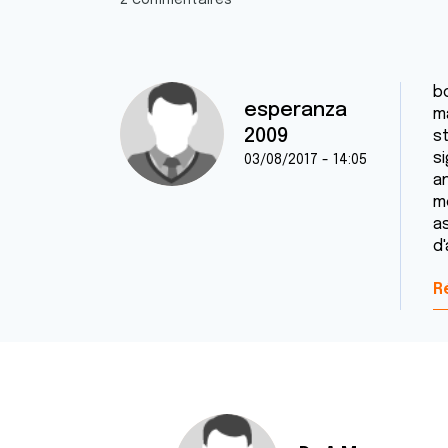
2 commentaires
b
esperanza
m
2009
s
si
03/08/2017 - 14:05
an
m
a
d
R