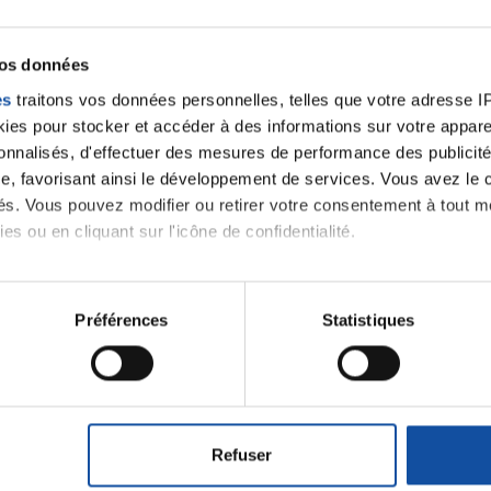
vos données
es
traitons vos données personnelles, telles que votre adresse IP,
es pour stocker et accéder à des informations sur votre appareil
sonnalisés, d'effectuer des mesures de performance des publicité
e, favorisant ainsi le développement de services. Vous avez le ch
ités. Vous pouvez modifier ou retirer votre consentement à tout 
es ou en cliquant sur l'icône de confidentialité.
imerions également :
tions sur votre localisation géographique qui peuvent être précis
Préférences
Statistiques
eil en l'analysant activement pour en relever les caractéristique
Ecrire un commentair
aitement de vos données personnelles et définir vos préférences
er ou retirer votre consentement à tout moment à partir de la dé
ancer une nouvelle discussion vous aurez besoin de vous 
Refuser
e personnaliser le contenu et les annonces, d'offrir des fonctio