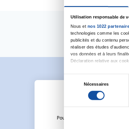
Utilisation responsable de 
Nous et
nos 1022 partenair
technologies comme les cooki
publicités et du contenu per
réaliser des études d’audienc
vos données et à leurs final
Déclaration relative aux cooki
Si vous le permettez, nous a
S
Collecter des informa
Nécessaires
é
Identifier votre appar
l
digitales).
e
Pour en savoir plus sur le tr
c
Détails »
. Vous pouvez modifi
t
Pour écrire un commentaire ou l
i
Les cookies nous permettent d
o