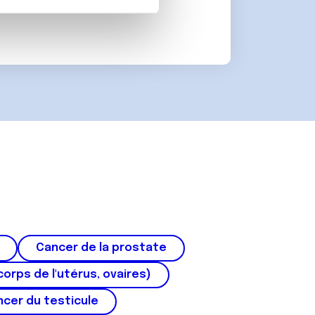
on de notre site avec nos
 d'autres informations que
Cancer de la prostate
corps de l'utérus, ovaires)
cer du testicule