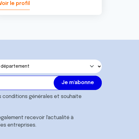
Voir le profil
Voir le pr
s
conditions générales
et souhaite
galement recevoir l'actualité à
des entreprises.