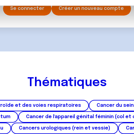
rafic. Nous partageons également des informations sur l'utilisati
Se connecter
Créer un nouveau compte
, de publicité et d'analyse, qui peuvent combiner celles-ci avec
ils ont collectées lors de votre utilisation de leurs services.
Thématiques
roïde et des voies respiratoires
Cancer du sein
ctum
Cancer de l'appareil génital féminin (col et 
au
Cancers urologiques (rein et vessie)
Can