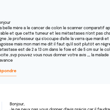
onjour
a belle mère a le cancer de colon le scanner comparatif apr
table et que cette tumeur et les métastases n'ont pas chan
gne ,le professeur qui s'occupe d'elle la verra que mardi et
goisse mais mon mari me dit il faut qu'il soit plutôt en régr
etastase est de 2 a 13 cm dans le foie et de 5 cm sur le co
scite ,svp pouvez vous nous donner votre avis ,,, la malade
'avance
épondre
Bonjour,
Je ne peux pas vous donner d'avis précis car il faudra