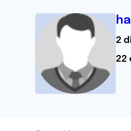
ha
2 d
22