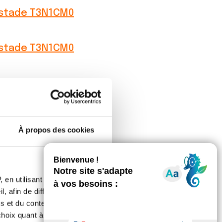
e stade T3N1CM0
e stade T3N1CM0
e stade T3N1CM0
de T3N1CM0
À propos des cookies
te tchat adénocarcinome in situ
 en utilisant des
, afin de diffuser des
te tchat adénocarcinome in situ
s et du contenu, ainsi que de
oix quant à l'utilisation de