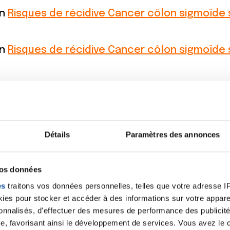
on
Risques de récidive Cancer côlon sigmoïd
on
Risques de récidive Cancer côlon sigmoïd
on
Risques de récidive Cancer côlon sigmoïd
ques de récidive Cancer côlon sigmoïde sta
Détails
Paramètres des annonces
on
Help Me Docteur - Coloscopie contrôle (sui
vos données
es
traitons vos données personnelles, telles que votre adresse IP,
es pour stocker et accéder à des informations sur votre appareil
on
Help Me Docteur - Coloscopie contrôle (sui
sonnalisés, d'effectuer des mesures de performance des publicité
e, favorisant ainsi le développement de services. Vous avez le ch