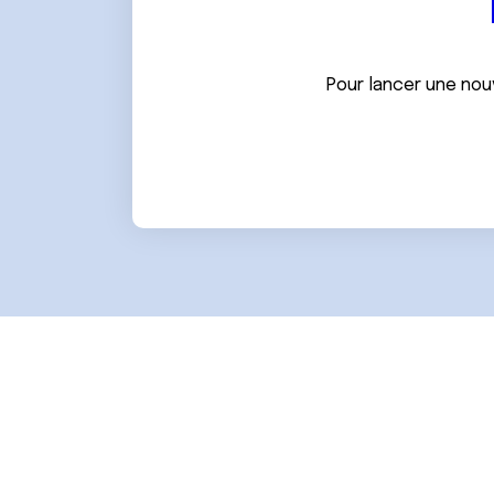
e
n
t
e
Pour lancer une nou
m
e
n
t