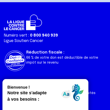
Numéro vert :
0 800 940 939
Ligue Soutien Cancer
Réduction fiscale :
66 % de votre don est déductible de votre
impôt sur le revenu
Liens utiles
Espaces
Nos actualités
Forum
Nos publications
Espace Ligue & comités
Contact
Espace chercheur
Devenir partenaire
Espace presse