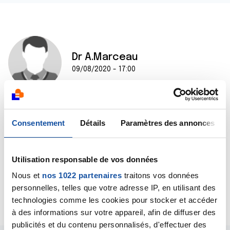
Dr A.Marceau
09/08/2020 - 17:00
Bonjour,
Consentement
Détails
Paramètres des annonces
Peut-être voulez-vous parler d'une CHIP
(chimiohyperthermie intrapéritonéale). Une CHIP ne
nécessite pas d'intervention chirurgicale.
Utilisation responsable de vos données
Bien cordialement
Dr A.Marceau
Nous et
nos 1022 partenaires
traitons vos données
personnelles, telles que votre adresse IP, en utilisant des
Citer
technologies comme les cookies pour stocker et accéder
à des informations sur votre appareil, afin de diffuser des
publicités et du contenu personnalisés, d'effectuer des