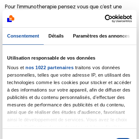
Pour l'immunotherapie pensez vous que c'est une
solution à envisager ? Sachant qu'il n'ya pas de centre
pres de chez nous je voudrai savoir si sa vaut le coup
de tenter car il va falloir faire de la route et vu
l'épuisement de mon papa je voudrai pas lui faire de
Consentement
Détails
Paramètres des annonces
faux espoire
Je vous remercie d'avance
Utilisation responsable de vos données
Citer
Nous et
nos 1022 partenaires
traitons vos données
personnelles, telles que votre adresse IP, en utilisant des
technologies comme les cookies pour stocker et accéder
à des informations sur votre appareil, afin de diffuser des
publicités et du contenu personnalisés, d'effectuer des
mesures de performance des publicités et du contenu,
Dr A.Marceau
ainsi que de réaliser des études d’audience, favorisant
09/12/2019 - 07:57
ainsi le développement de services. Vous avez le choix
quant à l'utilisation de vos données et à leurs finalités.
Vous pouvez modifier ou retirer votre consentement à
S