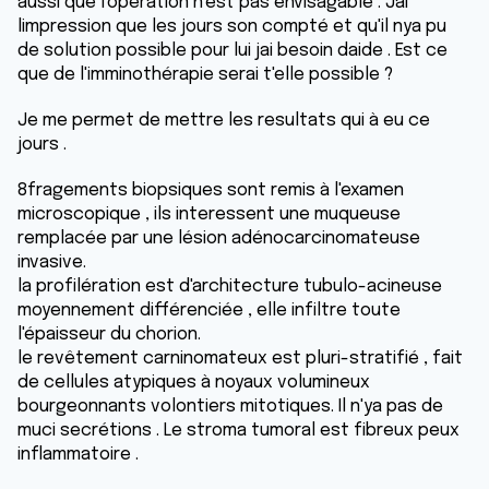
aussi que l'opération n'est pas envisagable . Jai
limpression que les jours son compté et qu'il nya pu
de solution possible pour lui jai besoin daide . Est ce
que de l'imminothérapie serai t'elle possible ?
Je me permet de mettre les resultats qui à eu ce
jours .
8fragements biopsiques sont remis à l'examen
microscopique , ils interessent une muqueuse
remplacée par une lésion adénocarcinomateuse
invasive.
la profilération est d'architecture tubulo-acineuse
moyennement différenciée , elle infiltre toute
l'épaisseur du chorion.
le revêtement carninomateux est pluri-stratifié , fait
de cellules atypiques à noyaux volumineux
bourgeonnants volontiers mitotiques. Il n'ya pas de
muci secrétions . Le stroma tumoral est fibreux peux
inflammatoire .