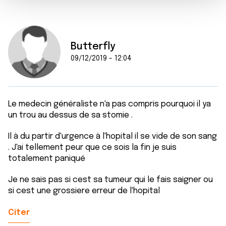
m
médias sociaux et d'analyser notre trafic. Nous
e
partageons également des informations sur l'utilisation de
n
notre site avec nos partenaires de médias sociaux, de
t
publicité et d'analyse, qui peuvent combiner celles-ci
Butterfly
avec d'autres informations que vous leur avez fournies
09/12/2019 - 12:04
ou qu'ils ont collectées lors de votre utilisation de leurs
services.
Le medecin généraliste n'a pas compris pourquoi il ya
un trou au dessus de sa stomie .
Il à du partir d'urgence à l'hopital il se vide de son sang
. J'ai tellement peur que ce sois la fin je suis
totalement paniqué
Je ne sais pas si cest sa tumeur qui le fais saigner ou
si cest une grossiere erreur de l'hopital
Citer