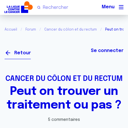
Men
Accueil
Forum
Cancer du côlon et du rectum
Peut on trou
Se connecter
Retour
CANCER DU CÔLON ET DU RECTUM
Peut on trouver un
traitement ou pas ?
5 commentaires