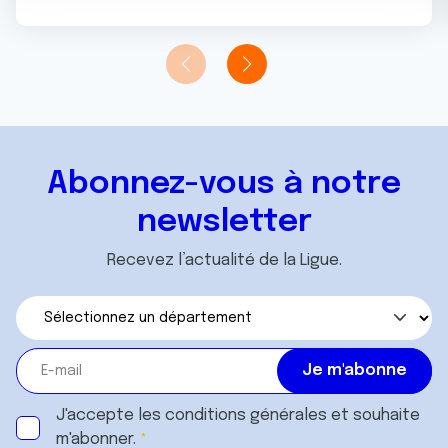
n
notre site avec nos partenaires de médias sociaux, de
t
publicité et d'analyse, qui peuvent combiner celles-ci
avec d'autres informations que vous leur avez fournies
ou qu'ils ont collectées lors de votre utilisation de leurs
services.
Abonnez-vous à notre
newsletter
Recevez l’actualité de la Ligue.
J'accepte les
conditions générales
et souhaite
m'abonner.