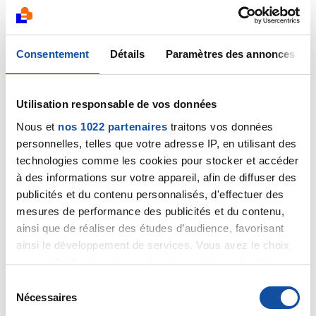
14/12/2019
Commentaire
de la discussion
Lésion cancéreuse
col de l’uterus
Consentement
Détails
Paramètres des annonces
11/12/2019
Commentaire
de la discussion
Peut on trouver un
traitement ou pas ?
Utilisation responsable de vos données
Nous et
nos 1022 partenaires
traitons vos données
09/12/2019
personnelles, telles que votre adresse IP, en utilisant des
Commentaire
de la discussion
Peut on trouver un
technologies comme les cookies pour stocker et accéder
traitement ou pas ?
à des informations sur votre appareil, afin de diffuser des
publicités et du contenu personnalisés, d'effectuer des
08/12/2019
mesures de performance des publicités et du contenu,
Commentaire
de la discussion
Peut on trouver un
ainsi que de réaliser des études d’audience, favorisant
traitement ou pas ?
ainsi le développement de services. Vous avez le choix
quant à l'utilisation de vos données et à leurs finalités.
07/12/2019
Vous pouvez modifier ou retirer votre consentement à
S
Création de la discussion
Peut on trouver un
tout moment en consultant la Déclaration relative aux
Nécessaires
é
traitement ou pas ?
cookies ou en cliquant sur l'icône de confidentialité.