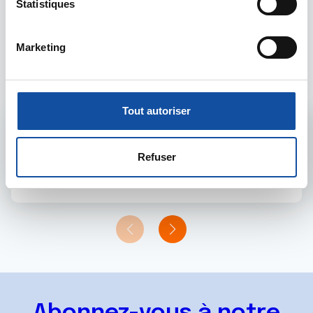
géographique qui peuvent être précises à plusieurs
i
Statistiques
mètres près
o
Identifier votre appareil en l'analysant activement
n
Les intervenants du
Marketing
pour en relever les caractéristiques spécifiques
d
forum
(empreintes digitales).
u
c
Pour en savoir plus sur le traitement de vos données
o
personnelles et définir vos préférences, reportez-vous à
Tout autoriser
n
la
section « Détails »
. Vous pouvez modifier ou retirer
Admin forum
s
votre consentement à tout moment à partir de la
e
déclaration sur les cookies.
Refuser
Voir le profil
n
t
Les cookies nous permettent de personnaliser le contenu
e
et les annonces, d'offrir des fonctionnalités relatives aux
m
médias sociaux et d'analyser notre trafic. Nous
e
partageons également des informations sur l'utilisation de
n
notre site avec nos partenaires de médias sociaux, de
t
publicité et d'analyse, qui peuvent combiner celles-ci
avec d'autres informations que vous leur avez fournies
ou qu'ils ont collectées lors de votre utilisation de leurs