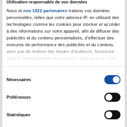
Utilisation responsable de vos données
Bonjour
Vu les commentaires, inutile d'ouvrir la photo. Que
Nous et
nos 1022 partenaires
traitons vos données
vous ayez un souci c'est certain, où se trouve ce
personnelles, telles que votre adresse IP, en utilisant des
souci reste à déterminer.
technologies comme les cookies pour stocker et accéder
Vos intestins ne font peut-être que réagir à un
à des informations sur votre appareil, afin de diffuser des
dysfonctionnement qui se trouve ailleurs.
publicités et du contenu personnalisés, d'effectuer des
Allez donc voir un médecin, le Forum n'est pas un signe
mesures de performance des publicités et du contenu,
de télémédecine
ainsi que de réaliser des études d’audience, favorisant
Stéphane
ainsi le développement de services. Vous avez le choix
quant à l'utilisation de vos données et à leurs finalités.
Citer
Vous pouvez modifier ou retirer votre consentement à
S
tout moment en consultant la Déclaration relative aux
Nécessaires
é
cookies ou en cliquant sur l'icône de confidentialité.
l
e
Préférences
Si vous le permettez, nous aimerions également :
c
Souricette
Collecter des informations sur votre localisation
t
géographique qui peuvent être précises à plusieurs
10/04/2021 - 11:17
i
Statistiques
mètres près
o