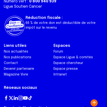
Numéro vert :
0 800 940 939
Ligue Soutien Cancer
Réduction fiscale :
66 % de votre don est déductible de votre
impôt sur le revenu
Liens utiles
Espaces
Nos actualités
Forum
Nos publications
Espace Ligue & comités
Contact
Espace chercheur
Devenir partenaire
Espace presse
Magazine Vivre
Intranet
Réseaux sociaux
Fa
T
Lin
In
Yo
Tik