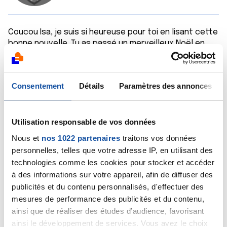
Coucou Isa, je suis si heureuse pour toi en lisant cette
bonne nouvelle. Tu as passé un merveilleux Noël en
compagnie de toute ta famille et maintenant tu as un
projet au ski, c'est trop cool, j'espère que tu auras
beaucoup de neige et que tu profiteras un max. Je
Consentement
Détails
Paramètres des annonces
t'embrasse très fort Danielle
Citer
Utilisation responsable de vos données
Nous et
nos 1022 partenaires
traitons vos données
personnelles, telles que votre adresse IP, en utilisant des
technologies comme les cookies pour stocker et accéder
à des informations sur votre appareil, afin de diffuser des
Romy66
publicités et du contenu personnalisés, d'effectuer des
27/12/2022 - 23:40
mesures de performance des publicités et du contenu,
ainsi que de réaliser des études d’audience, favorisant
ainsi le développement de services. Vous avez le choix