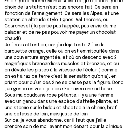
En ce qui concerne Monsieur Météo, je réponds que le
choix de la station n’est pas encore fait. Ce sera en
fonction de l’enneigement. Ce sera les Alpes, et une
station en altitude style Tignes, Val Thorens, ou
Courchevel ( la partie pas huppée, pas envie de me
balader et de ne pas pouvoir me payer un chocolat
chaud!)
Je ferais attention, car j’ai déjà testé 2 fois la
barquette orange, celle où on est emmitouflée dans
une couverture argentée, et où on descend avec 2
magnifiques brancardiers musclés et bronzés, et oû
on dévale les pistes à la vitesse de l’éclair ( comme
on est à raz de terre c’est la sensation qu’on a), en
priant pour qu’un des 2 ne se casse pas la figure. Donc
, un genou en vrac, je dois skier avec une orthèse.
Sous ma doudoune rose pétante, il y a une femme
avec un genou dans une espèce d’attelle pliante, et
une stomie sur le bidou et shootée à la chimio, bref
une pétasse de loin, mais juste de loin.
Sur ce, je vous abandonne, car il faut que j’aille
prendre soin de moi, avant mon départ pour la clinique