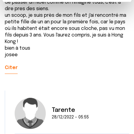
t
de passer un Noël comme on l'imagine tous, c'est à
Les cookies nous permettent de personnaliser le contenu
dire pres des siens.
e
et les annonces, d'offrir des fonctionnalités relatives aux
un scoop, je suis près de mon fils et j'ai rencontré ma
m
médias sociaux et d'analyser notre trafic. Nous
petite fille de un an pour la première fois, car le pays
e
partageons également des informations sur l'utilisation de
où ils habitent était encore sous cloche, pas vu mon
n
notre site avec nos partenaires de médias sociaux, de
fils depuis 3 ans. Vous l'aurez compris, je suis à Hong
t
publicité et d'analyse, qui peuvent combiner celles-ci
Kong !
avec d'autres informations que vous leur avez fournies
bien à tous
ou qu'ils ont collectées lors de votre utilisation de leurs
josee
services.
Citer
Tarente
28/12/2022 - 05:55