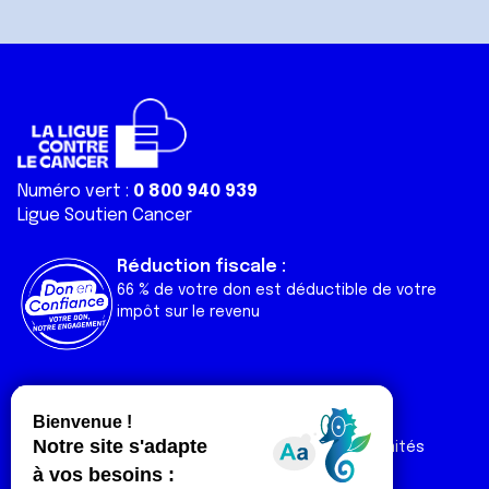
Numéro vert :
0 800 940 939
Ligue Soutien Cancer
Réduction fiscale :
66 % de votre don est déductible de votre
impôt sur le revenu
Liens utiles
Espaces
Nos actualités
Forum
Nos publications
Espace Ligue & comités
Contact
Espace chercheur