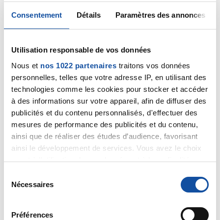
Consentement
Détails
Paramètres des annonces
Utilisation responsable de vos données
Nath33
Nous et
nos 1022 partenaires
traitons vos données
17/05/2024 - 18:25
personnelles, telles que votre adresse IP, en utilisant des
technologies comme les cookies pour stocker et accéder
à des informations sur votre appareil, afin de diffuser des
publicités et du contenu personnalisés, d'effectuer des
Bonjour, idem, à cause des rayons, tout c'est
mesures de performance des publicités et du contenu,
refermé. J'utilise 2 fois par semaine le
ainsi que de réaliser des études d’audience, favorisant
dilatateur. Je vais commencer vers le 18 juin
ainsi le développement de services. Vous avez le choix
des scéances de réeducation pelvienne ,on
quant à l'utilisation de vos données et à leurs finalités.
verra bien. Je vous dirais comme ça se passe
Vous pouvez modifier ou retirer votre consentement à
S
Citer
tout moment en consultant la Déclaration relative aux
Nécessaires
é
cookies ou en cliquant sur l'icône de confidentialité.
l
e
Préférences
Si vous le permettez, nous aimerions également :