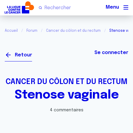
Men
Accueil
Forum
Cancer du côlon et du rectum
Stenose vag
Se connecter
Retour
CANCER DU CÔLON ET DU RECTUM
Stenose vaginale
4 commentaires