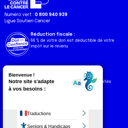
Numéro vert :
0 800 940 939
Ligue Soutien Cancer
Réduction fiscale :
66 % de votre don est déductible de votre
impôt sur le revenu
Liens utiles
Espaces
Nos actualités
Forum
Nos publications
Espace Ligue & comités
Contact
Espace chercheur
Devenir partenaire
Espace presse
Magazine Vivre
Intranet
Réseaux sociaux