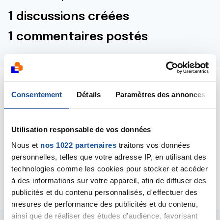
1 discussions créées
1 commentaires postés
Dernières contributions
Consentement
Détails
Paramètres des annonces
14/05/2024
Utilisation responsable de vos données
Commentaire
de la discussion
Stenose vaginale
Nous et
nos 1022 partenaires
traitons vos données
personnelles, telles que votre adresse IP, en utilisant des
14/05/2024
technologies comme les cookies pour stocker et accéder
Création de la discussion
Stenose vaginale
à des informations sur votre appareil, afin de diffuser des
publicités et du contenu personnalisés, d'effectuer des
mesures de performance des publicités et du contenu,
ainsi que de réaliser des études d’audience, favorisant