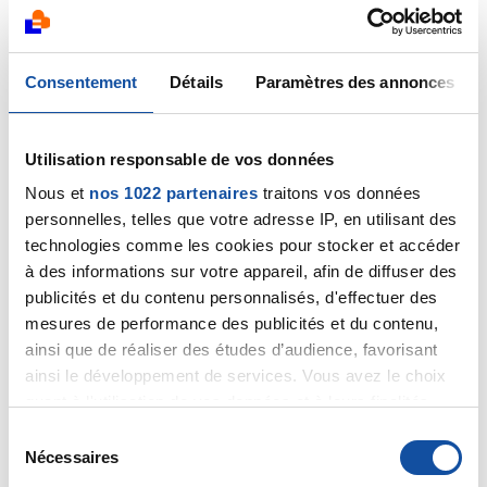
Rose
Consentement
Détails
Paramètres des annonces
Citer
Utilisation responsable de vos données
Nous et
nos 1022 partenaires
traitons vos données
personnelles, telles que votre adresse IP, en utilisant des
Dr A.Marceau
technologies comme les cookies pour stocker et accéder
à des informations sur votre appareil, afin de diffuser des
27/01/2020 - 10:53
publicités et du contenu personnalisés, d'effectuer des
mesures de performance des publicités et du contenu,
ainsi que de réaliser des études d’audience, favorisant
Bonjour,
ainsi le développement de services. Vous avez le choix
Il n'est pas exceptionnel qu'un nodule de découverte
quant à l'utilisation de vos données et à leurs finalités.
fortuite, apparemment suspect du fait de sa forme
Vous pouvez modifier ou retirer votre consentement à
S
et de sa taille, se révèle au final bénin, raison pour
tout moment en consultant la Déclaration relative aux
Nécessaires
é
laquelle l'antibiothérapie est toujours utile lorsqu'il y a
cookies ou en cliquant sur l'icône de confidentialité.