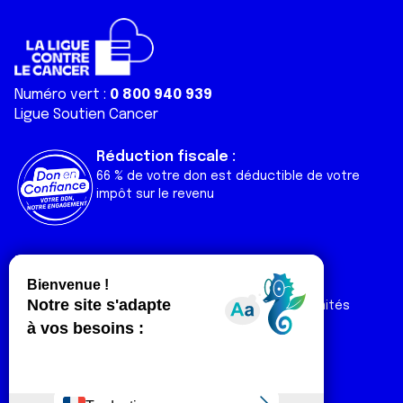
Numéro vert :
0 800 940 939
Ligue Soutien Cancer
Réduction fiscale :
66 % de votre don est déductible de votre
impôt sur le revenu
Liens utiles
Espaces
Nos actualités
Forum
Nos publications
Espace Ligue & comités
Contact
Espace chercheur
Devenir partenaire
Espace presse
Magazine Vivre
Intranet