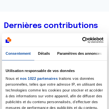
Dernières contributions
27/01/2020
Commentaire
de la discussion
Besoin
d’informations s’il vous plaît
Consentement
Détails
Paramètres des annonces
27/01/2020
Commentaire
de la discussion
Besoin
Utilisation responsable de vos données
d’informations s’il vous plaît
Nous et
nos 1022 partenaires
traitons vos données
personnelles, telles que votre adresse IP, en utilisant des
27/01/2020
technologies comme les cookies pour stocker et accéder
Création de la discussion
Besoin d’informations
à des informations sur votre appareil, afin de diffuser des
s’il vous plaît
publicités et du contenu personnalisés, d'effectuer des
mesures de performance des publicités et du contenu,