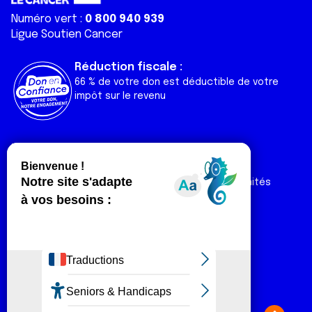
Numéro vert :
0 800 940 939
Ligue Soutien Cancer
Réduction fiscale :
66 % de votre don est déductible de votre
impôt sur le revenu
Liens utiles
Espaces
Nos actualités
Forum
Nos publications
Espace Ligue & comités
Contact
Espace chercheur
Devenir partenaire
Espace presse
Magazine Vivre
Intranet
Réseaux sociaux