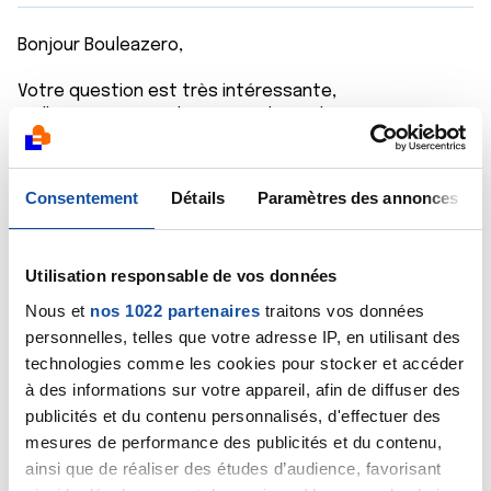
Bonjour Bouleazero,
Votre question est très intéressante,
malheureusement il n'y a pas de médecin ici pour
répondre scientifiquement à celle-ci.
Quoi qu'il en soit, malheureusement encore une fois,
après une lobectomie, rien ne remplace nos poumons
Consentement
Détails
Paramètres des annonces
et leur capacité... Aucun traitement ne peut se
substituer à notre fonction respiratoire.
Utilisation responsable de vos données
Cette question doit être posée à votre cancérologue
qui vous suit, elle est loin d'être bête. Il ne faut pas
Nous et
nos 1022 partenaires
traitons vos données
avoir peur de poser ses questions, même de les noter
personnelles, telles que votre adresse IP, en utilisant des
au fur et à mesure que l'on y pense...
technologies comme les cookies pour stocker et accéder
à des informations sur votre appareil, afin de diffuser des
Citer
publicités et du contenu personnalisés, d'effectuer des
mesures de performance des publicités et du contenu,
ainsi que de réaliser des études d’audience, favorisant