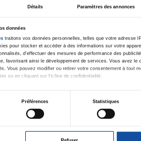
Détails
Paramètres des annonces
velle discussion, vous aurez besoin de vous connecter ou
Se connecter
Créer un nouveau compte
vos données
es
traitons vos données personnelles, telles que votre adresse IP,
es pour stocker et accéder à des informations sur votre appareil
sonnalisés, d'effectuer des mesures de performance des publicité
e, favorisant ainsi le développement de services. Vous avez le ch
ités. Vous pouvez modifier ou retirer votre consentement à tout 
es ou en cliquant sur l'icône de confidentialité.
imerions également :
tions sur votre localisation géographique qui peuvent être précis
Préférences
Statistiques
Thématiques
eil en l'analysant activement pour en relever les caractéristique
aitement de vos données personnelles et définir vos préférences
roïde et des voies respiratoires
Cancer du sein
er ou retirer votre consentement à tout moment à partir de la dé
Refuser