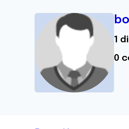
bo
1 d
0 