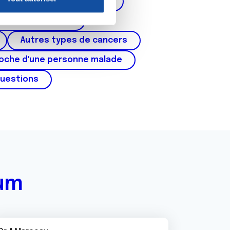
corps de l'utérus, ovaires)
nnalités relatives aux médias
on de notre site avec nos
cer du testicule
 d'autres informations que
Autres types de cancers
roche d'une personne malade
questions
rum