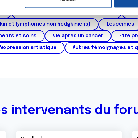
ctum
Cancer de l'appareil génital féminin (col et 
e personnaliser le contenu et les annonces, d'offrir des fonctio
rafic. Nous partageons également des informations sur l'utilisati
au
Cancers urologiques (rein et vessie)
Can
, de publicité et d'analyse, qui peuvent combiner celles-ci avec
kin et lymphomes non hodgkiniens)
Leucémies
ils ont collectées lors de votre utilisation de leurs services.
ments et soins
Vie après un cancer
Etre p
'expression artistique
Autres témoignages et 
s intervenants du fo