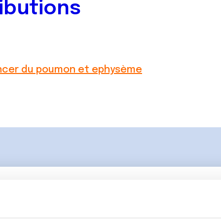
ibutions
ncer du poumon et ephysème
Lancer une discussio