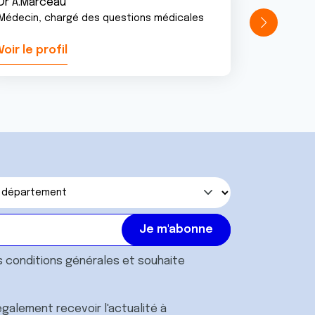
Dr A.Marceau
Médecin, chargé des questions médicales
Voir le profil
Voir le pr
s
conditions générales
et souhaite
galement recevoir l'actualité à