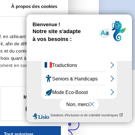
À propos des cookies
 de créer un compte.
 en utilisant des
, afin de diffuser des
s et du contenu, ainsi que de
oix quant à l'utilisation de
moment en consultant la
es à plusieurs mètres près
Marketing
s spécifiques (empreintes
, reportez-vous à la
section «
Cancer de la prostate
claration sur les cookies.
Tout autoriser