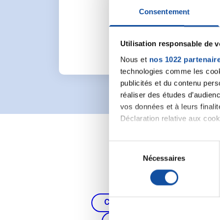
Pour lancer une nou
Consentement
Utilisation responsable de 
Nous et
nos 1022 partenair
technologies comme les cooki
publicités et du contenu per
réaliser des études d’audienc
vos données et à leurs final
Déclaration relative aux cooki
Si vous le permettez, nous a
S
Collecter des informa
Nécessaires
é
Identifier votre appar
l
digitales).
e
Pour en savoir plus sur le tr
c
Cancer du poumon, de la thy
Détails »
. Vous pouvez modifi
t
i