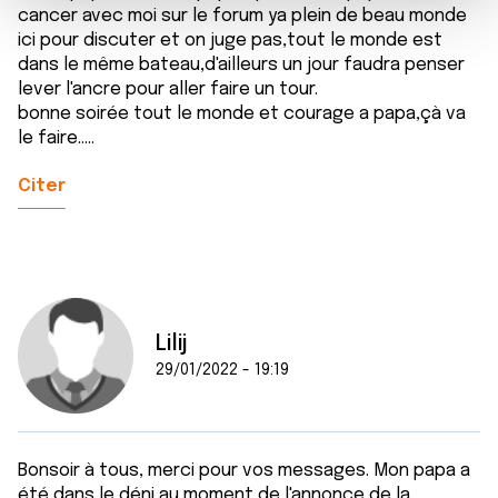
m
médias sociaux et d'analyser notre trafic. Nous
cancer avec moi sur le forum ya plein de beau monde
e
partageons également des informations sur l'utilisation de
ici pour discuter et on juge pas,tout le monde est
n
dans le même bateau,d'ailleurs un jour faudra penser
notre site avec nos partenaires de médias sociaux, de
lever l'ancre pour aller faire un tour.
t
publicité et d'analyse, qui peuvent combiner celles-ci
bonne soirée tout le monde et courage a papa,çà va
avec d'autres informations que vous leur avez fournies
le faire.....
ou qu'ils ont collectées lors de votre utilisation de leurs
services.
Citer
Lilij
29/01/2022 - 19:19
Bonsoir à tous, merci pour vos messages. Mon papa a
été dans le déni au moment de l'annonce de la