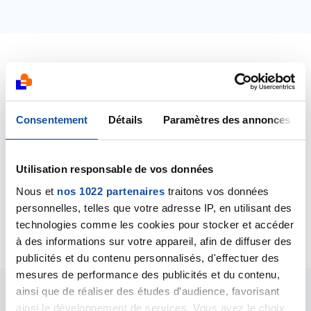
Dernières contributions
29/01/2022
Consentement
Détails
Paramètres des annonces
Commentaire
de la discussion
Cancer du poumon
et métastases au foie
Utilisation responsable de vos données
28/01/2022
Nous et
nos 1022 partenaires
traitons vos données
Création de la discussion
Cancer du poumon et
personnelles, telles que votre adresse IP, en utilisant des
métastases au foie
technologies comme les cookies pour stocker et accéder
à des informations sur votre appareil, afin de diffuser des
publicités et du contenu personnalisés, d'effectuer des
mesures de performance des publicités et du contenu,
ainsi que de réaliser des études d’audience, favorisant
Les intervenants du
ainsi le développement de services. Vous avez le choix