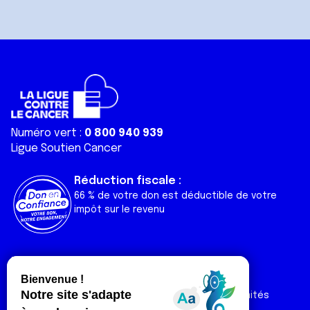
Numéro vert :
0 800 940 939
Ligue Soutien Cancer
Réduction fiscale :
66 % de votre don est déductible de votre
impôt sur le revenu
Liens utiles
Espaces
Nos actualités
Forum
Nos publications
Espace Ligue & comités