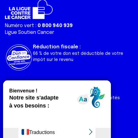
Numéro vert :
0 800 940 939
Ligue Soutien Cancer
Réduction fiscale :
66 % de votre don est déductible de votre
impôt sur le revenu
Liens utiles
Espaces
Nos actualités
Forum
Nos publications
Espace Ligue & comités
Contact
Espace chercheur
Devenir partenaire
Espace presse
Magazine Vivre
Intranet
Réseaux sociaux