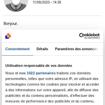
11/09/2023 - 14:35
Bonjour,
Il faut en parler à un membre de l'équipe soignante qui
pourra évaluer la situation. Mais le plus probable n'est
pas une atteinte métastatique du cerveau mais
Consentement
Détails
Paramètres des annonces
plutôt un syndrome confusionnel lié à l'âge auquel
s'ajoute la fatigue liée à la maladie et son traitement.
Bien cordialement
Utilisation responsable de vos données
Nous et
nos 1022 partenaires
traitons vos données
Dr A Marceau
personnelles, telles que votre adresse IP, en utilisant des
Citer
technologies comme les cookies pour stocker et accéder
à des informations sur votre appareil, afin de diffuser des
publicités et du contenu personnalisés, d'effectuer des
mesures de performance des publicités et du contenu,