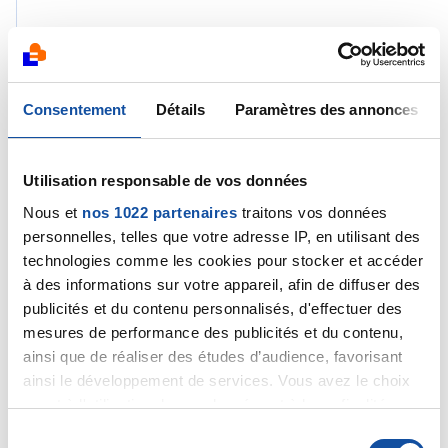
Citer
Consentement
Détails
Paramètres des annonces
Utilisation responsable de vos données
Melo34
Nous et
nos 1022 partenaires
traitons vos données
26/10/2023 - 18:27
personnelles, telles que votre adresse IP, en utilisant des
technologies comme les cookies pour stocker et accéder
à des informations sur votre appareil, afin de diffuser des
Non c’est vrai qu’il n’y a rien de marqué il ya un point
publicités et du contenu personnalisés, d'effectuer des
après la phrase mais il peut devenir suspect ? et
mesures de performance des publicités et du contenu,
ensuite il parle du micro nodule à revoir d’en 4 à 6 mois
ainsi que de réaliser des études d’audience, favorisant
systématiquement. Désolé de vous embêté avec tout
ainsi le développement de services. Vous avez le choix
ça mais je suis super stressé j’ai hâte de voir mon
quant à l'utilisation de vos données et à leurs finalités.
médecin … il ya deux ans j’ai déjà réalisé un scanner je
Vous pouvez modifier ou retirer votre consentement à
S
n’avais rien de tout ça 😕 et là à 30 ans on me