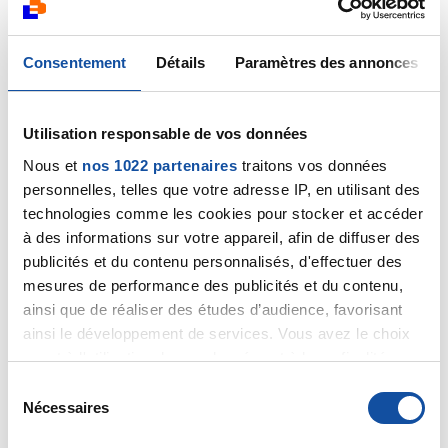
Barbotine
Consentement
Détails
Paramètres des annonces
22/03/2024 - 16:50
Utilisation responsable de vos données
Nous et
nos 1022 partenaires
traitons vos données
coucou Capitaine ChocoRob🍫,
personnelles, telles que votre adresse IP, en utilisant des
technologies comme les cookies pour stocker et accéder
Super ton message je débauche et je vois que tu as
à des informations sur votre appareil, afin de diffuser des
une séance de faite. Tu l'avais dit que c'était
publicités et du contenu personnalisés, d'effectuer des
aujourd'hui mais ce matin j'étais juste au niveau du
temps car hier soir j'ai trainé avec une collègue ... et
mesures de performance des publicités et du contenu,
comme je n'ai plus 20 ans ... dur dur ce matin !
ainsi que de réaliser des études d’audience, favorisant
ainsi le développement de services. Vous avez le choix
J'espère que cet aprèm s'est bien passé pour toi ... au
quant à l'utilisation de vos données et à leurs finalités.
repos devant la téloche . Et tout à l'heure Mme Rob va
Vous pouvez modifier ou retirer votre consentement à
S
chouchouter son petit lapin. 🐰
tout moment en consultant la Déclaration relative aux
Nécessaires
é
cookies ou en cliquant sur l'icône de confidentialité.
Bizette au chocolat et bon we.
l