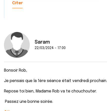
Citer
t
publicité et d'analyse, qui peuvent combiner celles-ci
avec d'autres informations que vous leur avez fournies
ou qu'ils ont collectées lors de votre utilisation de leurs
services.
Saram
22/03/2024 - 17:00
Bonsoir Rob,
Je pensais que la 1ère séance était vendredi prochain.
Repose toi bien, Madame Rob va te chouchouter.
Passez une bonne soirée.