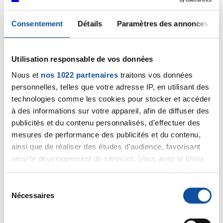
(PTP).
Consentement
Détails
Paramètres des annonces
Cordialement
Dr Marceau
Utilisation responsable de vos données
Citer
Nous et
nos 1022 partenaires
traitons vos données
personnelles, telles que votre adresse IP, en utilisant des
technologies comme les cookies pour stocker et accéder
à des informations sur votre appareil, afin de diffuser des
publicités et du contenu personnalisés, d'effectuer des
mesures de performance des publicités et du contenu,
rachs
ainsi que de réaliser des études d’audience, favorisant
04/12/2024 - 09:35
ainsi le développement de services. Vous avez le choix
quant à l'utilisation de vos données et à leurs finalités.
Vous pouvez modifier ou retirer votre consentement à
S
tout moment en consultant la Déclaration relative aux
Nécessaires
é
Merci docteur et bonne journée.
cookies ou en cliquant sur l'icône de confidentialité.
l
Citer
e