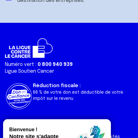
destination des entreprises.
Numéro vert :
0 800 940 939
Ligue Soutien Cancer
Réduction fiscale :
66 % de votre don est déductible de votre
impôt sur le revenu
Liens utiles
Espaces
Nos actualités
Forum
Nos publications
Espace Ligue & comités