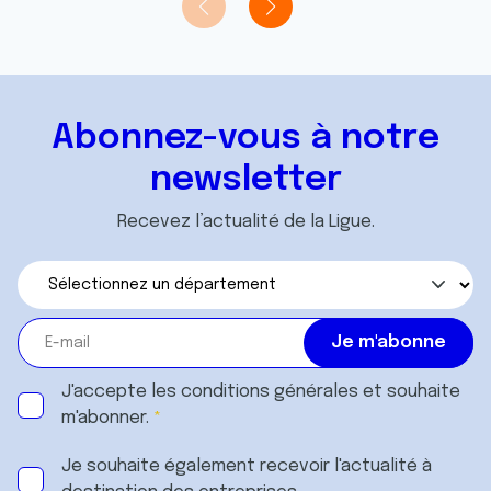
t
publicité et d'analyse, qui peuvent combiner celles-ci
avec d'autres informations que vous leur avez fournies
ou qu'ils ont collectées lors de votre utilisation de leurs
services.
Abonnez-vous à notre
newsletter
Recevez l’actualité de la Ligue.
J'accepte les
conditions générales
et souhaite
m'abonner.
Je souhaite également recevoir l'actualité à