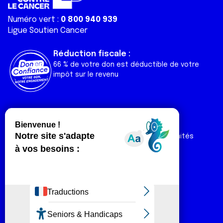
Numéro vert :
0 800 940 939
Ligue Soutien Cancer
Réduction fiscale :
66 % de votre don est déductible de votre
impôt sur le revenu
Liens utiles
Espaces
Nos actualités
Forum
Nos publications
Espace Ligue & comités
Contact
Espace chercheur
Devenir partenaire
Espace presse
Magazine Vivre
Intranet
Réseaux sociaux