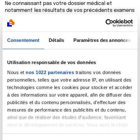
Ne connaissant pas votre dossier médical et
notamment les résultats de vos précédents examens
d'imagerie, je me garde de vous répondre de façon
affirmative, il faudrait poser la question au médecin
qui vous suit.
Consentement
Détails
Paramètres des annonces
Je peux juste vous dire que les mots "réponse
métabolique complète" sont très rassurants.
Utilisation responsable de vos données
Cordialement
Nous et
nos 1022 partenaires
traitons vos données
Dr Marceau
personnelles, telles que votre adresse IP, en utilisant des
technologies comme les cookies pour stocker et accéder
Citer
à des informations sur votre appareil, afin de diffuser des
publicités et du contenu personnalisés, d'effectuer des
mesures de performance des publicités et du contenu,
ainsi que de réaliser des études d’audience, favorisant
ainsi le développement de services. Vous avez le choix
quant à l'utilisation de vos données et à leurs finalités.
Vous pouvez modifier ou retirer votre consentement à