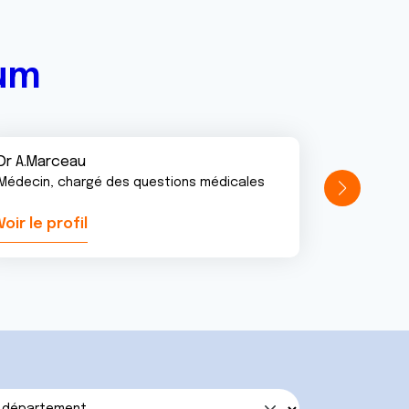
rum
Dr A.Marceau
Médecin, chargé des questions médicales
Voir le profil
Voir le pr