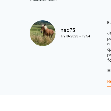
2 commentaires
B
nad75
J
17/10/2023 - 19:54
p
a
qu
p
fo
M
R