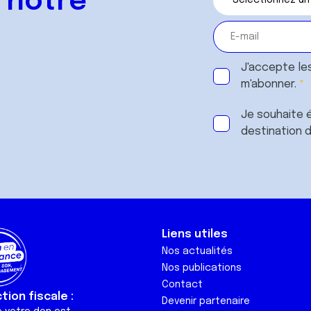
 notre
J'accepte le
m'abonner.
Je souhaite é
destination 
Liens utiles
Nos actualités
Nos publications
Contact
ion fiscale :
Devenir partenaire