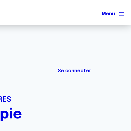
Men
Se connecter
RES
pie