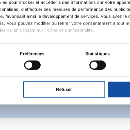
es pour stocker et accéder à des informations sur votre appareil
sonnalisés, d'effectuer des mesures de performance des publicité
e, favorisant ainsi le développement de services. Vous avez le ch
ités. Vous pouvez modifier ou retirer votre consentement à tout 
es ou en cliquant sur l'icône de confidentialité.
Ecrire un commentair
imerions également :
tions sur votre localisation géographique qui peuvent être précis
Préférences
Statistiques
ancer une nouvelle discussion vous aurez besoin de vous 
eil en l'analysant activement pour en relever les caractéristique
aitement de vos données personnelles et définir vos préférences
Se connecter
Créer un nouveau compte
er ou retirer votre consentement à tout moment à partir de la dé
Refuser
e personnaliser le contenu et les annonces, d'offrir des fonctio
rafic. Nous partageons également des informations sur l'utilisati
, de publicité et d'analyse, qui peuvent combiner celles-ci avec
ils ont collectées lors de votre utilisation de leurs services.