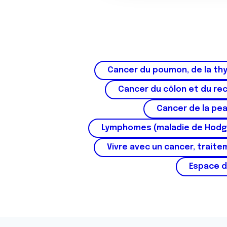
o
n
s
e
n
t
Cancer du poumon, de la thy
e
m
Cancer du côlon et du re
e
Cancer de la pe
n
t
Lymphomes (maladie de Hodg
Vivre avec un cancer, traite
Espace d