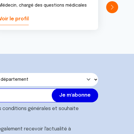
Médecin, chargé des questions médicales
Voir le profil
Voir le pr
s
conditions générales
et souhaite
galement recevoir l'actualité à