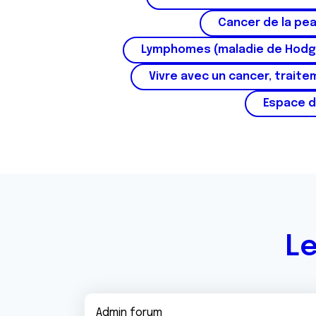
n
t
Cancer de la pe
e
Lymphomes (maladie de Hodg
m
e
Vivre avec un cancer, traite
n
Espace d
t
Le
Admin forum