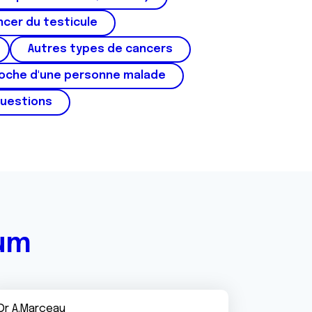
cer du testicule
Autres types de cancers
roche d'une personne malade
questions
rum
Dr A.Marceau