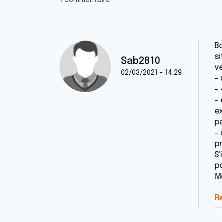
1 commentaire
Bo
s
Sab2810
ve
02/03/2021 - 14:29
-
-
-
ex
p
-
p
S'
po
M
R