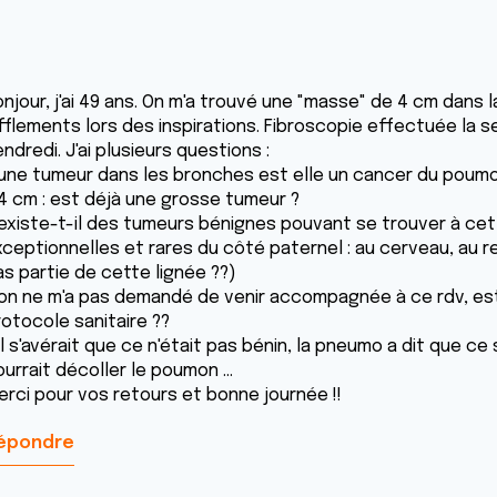
njour, j'ai 49 ans. On m'a trouvé une "masse" de 4 cm dans 
ifflements lors des inspirations. Fibroscopie effectuée la
ndredi. J'ai plusieurs questions :
 une tumeur dans les bronches est elle un cancer du poum
 4 cm : est déjà une grosse tumeur ?
 existe-t-il des tumeurs bénignes pouvant se trouver à ce
ceptionnelles et rares du côté paternel : au cerveau, au rei
as partie de cette lignée ??)
 on ne m'a pas demandé de venir accompagnée à ce rdv, es
rotocole sanitaire ??
il s'avérait que ce n'était pas bénin, la pneumo a dit que c
urrait décoller le poumon ...
erci pour vos retours et bonne journée !!
épondre