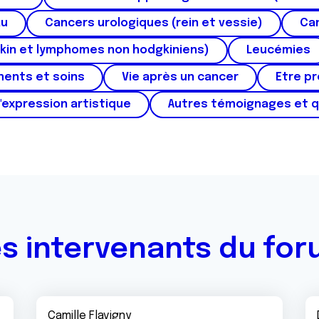
au
Cancers urologiques (rein et vessie)
Can
kin et lymphomes non hodgkiniens)
Leucémies
ments et soins
Vie après un cancer
Etre p
'expression artistique
Autres témoignages et 
s intervenants du fo
Camille Flavigny