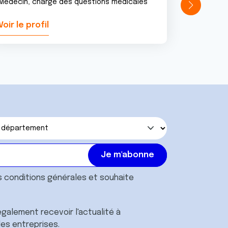
Médecin, chargé des questions médicales
Voir le profil
Voir le pr
s
conditions générales
et souhaite
galement recevoir l'actualité à
des entreprises.