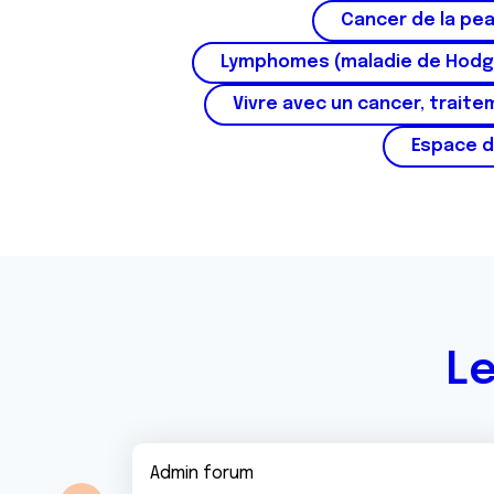
Cancer de la pe
t
e
Lymphomes (maladie de Hodg
m
Vivre avec un cancer, traite
e
n
Espace d
t
Le
Admin forum