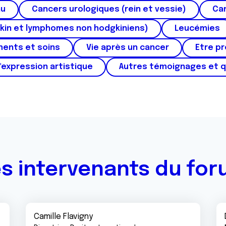
au
Cancers urologiques (rein et vessie)
Can
kin et lymphomes non hodgkiniens)
Leucémies
ments et soins
Vie après un cancer
Etre p
'expression artistique
Autres témoignages et 
s intervenants du fo
Camille Flavigny