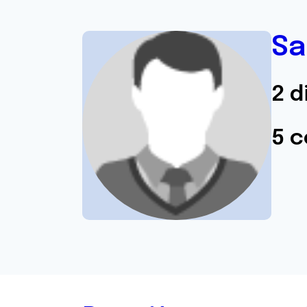
Sa
2 d
5 