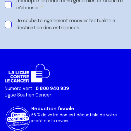
J'accepte les
conditions générales
et souhaite
m'abonner.
Je souhaite également recevoir l'actualité à
destination des entreprises.
Numéro vert :
0 800 940 939
Ligue Soutien Cancer
Réduction fiscale :
66 % de votre don est déductible de votre
impôt sur le revenu