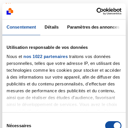
Citer
Consentement
Détails
Paramètres des annonces
Huma
Utilisation responsable de vos données
06/04/2022 - 12:27
Nous et
nos 1022 partenaires
traitons vos données
personnelles, telles que votre adresse IP, en utilisant des
technologies comme les cookies pour stocker et accéder
à des informations sur votre appareil, afin de diffuser des
Bonjour Fanny comme l’a très bien expliqué Joëlle cet
publicités et du contenu personnalisés, d'effectuer des
examen est normal pour écarter toute suspicion de
mesures de performance des publicités et du contenu,
propagation dans le reste du corps. Ce n’est en aucun
cas en raison d’un doute ou quoi que ce soit (Et même
ainsi que de réaliser des études d’audience, favorisant
si c’était le cas vous serez soignée en connaissance
ainsi le développement de services. Vous avez le choix
de cause et ce sera pris à temps) . C’est anxiogène il
quant à l'utilisation de vos données et à leurs finalités.
est vrai mais il faut passer par là. Ne vous en faites
Vous pouvez modifier ou retirer votre consentement à
S
pas tout va bien se passer et vous n’aurez aucune
tout moment en consultant la Déclaration relative aux
Nécessaires
é